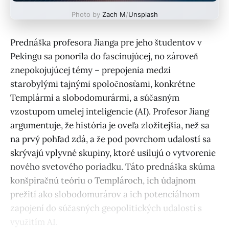
Photo by
Zach M
/
Unsplash
Prednáška profesora Jianga pre jeho študentov v
Pekingu sa ponorila do fascinujúcej, no zároveň
znepokojujúcej témy – prepojenia medzi
starobylými tajnými spoločnosťami, konkrétne
Templármi a slobodomurármi, a súčasným
vzostupom umelej inteligencie (AI). Profesor Jiang
argumentuje, že história je oveľa zložitejšia, než sa
na prvý pohľad zdá, a že pod povrchom udalostí sa
skrývajú vplyvné skupiny, ktoré usilujú o vytvorenie
nového svetového poriadku. Táto prednáška skúma
konšpiračnú teóriu o Templároch, ich údajnom
prežití ako slobodomurárov a ich potenciálnom
zapojení do súčasných geopolitických udalostí s
využitím AI.