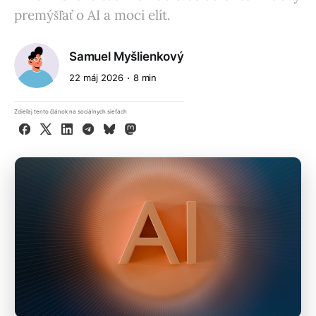
premýšľať o AI a moci elít.
Samuel Myšlienkový
22 máj 2026
8 min
Zdieľaj tento článok na sociálnych sieťach
Facebook
X
LinkedIn
Telegram
Bluesky
Mastodon