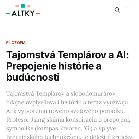
FILOZOFIA
Tajomstvá Templárov a AI:
Prepojenie histórie a
budúcnosti
Tajomstvá Templárov a slobodomurárov
údajne ovplyvňovali históriu a teraz využívajú
AI k vytvoreniu nového svetového poriadku.
Profesor Jiang skúma konšpiráciu o prepojení,
symbolike (kompas, štvorec, 'G') a vplyve
Brzezinského technokrácie. Je dôležité kriticky