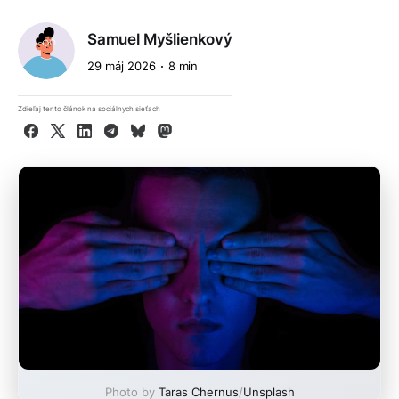
Samuel Myšlienkový
29 máj 2026
8 min
Zdieľaj tento článok na sociálnych sieťach
Facebook
X
LinkedIn
Telegram
Bluesky
Mastodon
Photo by
Taras Chernus
/
Unsplash