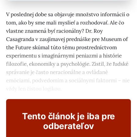
V poslednej dobe sa objavuje množstvo informácií o
tom, ako by sme mali myslieť a rozhodovať. Ale čo
vlastne znamená byť racionálny? Dr. Roy
Casagranda v zaujímavej prednáške pre Museum of
the Future skúmal túto tému prostredníctvom
experimentu s imaginárnymi peniazmi a histórie
filozofie, ekonomiky a psychológie. Zistil, že ľudské
správanie je často neracionálne a ovládané
emóciami, podvedomím a sociálnymi faktormi – nie
vždy len čistou logikou.
Tento článok je iba pre
odberateľov