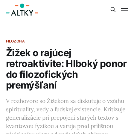
FILOZOFIA
Žižek o rajúcej
retroaktivite: Hlboký ponor
do filozofických
premýšľaní
V rozhovore so Žižekom sa diskutuje o vzťahu
spirituality, vedy a ľudskej existencie. Kritizuje
generalizácie pri prepojení starých textov s
kvantovou fyzikou a varuje pred prílišnou