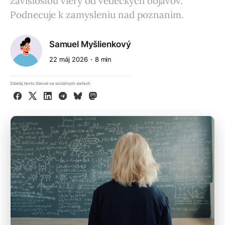
závislosťou viery od vedeckých objavov.
Podnecuje k zamysleniu nad poznaním.
Samuel Myšlienkový
22 máj 2026
8 min
Zdieľaj tento článok na sociálnych sieťach
Facebook
X
LinkedIn
Telegram
Bluesky
Mastodon