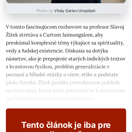
Photo by
Vitaly Gariev
/
Unsplash
V tomto fascinujúcom rozhovore sa profesor Slavoj
Žižek stretáva s Curtom Jaimungalom, aby
preskúmal komplexné témy týkajúce sa spirituality,
vedy a ľudskej existencie. Diskusia sa dotýka
námetov, ako je prepojenie starých indických textov
s kvantovou fyzikou, problém generalizácie v
poznaní a hlboké otázky o viere, etike a podstate
pádu človeka. Žižek ponúka provokatívne pohľady
na tieto témy, ktoré nútia poslucháčov k zamysleniu
nad základnými princípmi nášho sveta.
Tento článok je iba pre