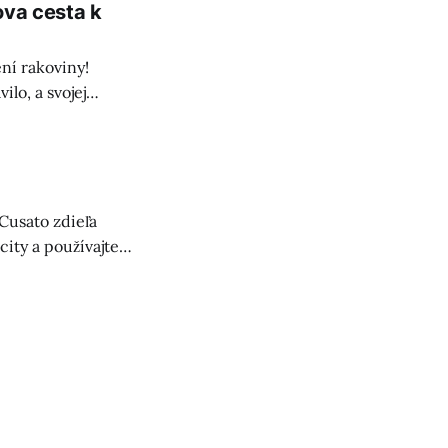
ova cesta k
ení rakoviny!
ilo, a svojej
k podpore
 Cusato zdieľa
city a používajte
e sa – kľúčom je