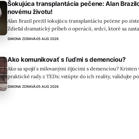
Šokujúca transplantácia pečene: Alan Brazil
novému životu!
Alan Brazil prežil šokujúcu transplantáciu pečene po zist
Zdieľal dramatický príbeh o operácii, srdci, ktoré sa zastav
vďačnosti za druhú šancu na život. Ďakuje NHS a vyzýva 
SIMONA ZDRAVÁ
05 AUG 2026
zdravotníckeho personálu.
Ako komunikovať s ľuďmi s demenciou?
Ako sa spojiť s milovanými žijúcimi s demenciou? Kristen
praktické rady z TEDx: vstúpte do ich reality, validujte po
empatiu. Komunikácia vyžaduje trpezlivosť a prispôsobeni
SIMONA ZDRAVÁ
05 AUG 2026
počúvať nielen slová, ale aj emócie.