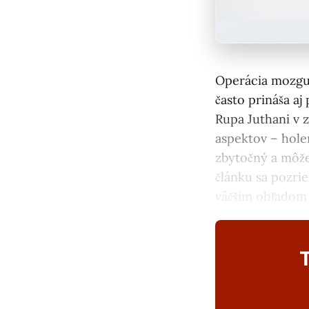
Operácia mozgu 
často prináša a
Rupa Juthani v 
aspektov – hole
zbytočný a môže
článku sa pozri
väčším ohľadom 
T