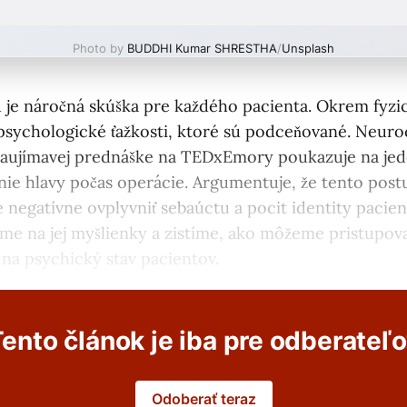
Photo by
BUDDHI Kumar SHRESTHA
/
Unsplash
je náročná skúška pre každého pacienta. Okrem fyzi
j psychologické ťažkosti, ktoré sú podceňované. Neuro
zaujímavej prednáške na TEDxEmory poukazuje na jed
nie hlavy počas operácie. Argumentuje, že tento postu
 negatívne ovplyvniť sebaúctu a pocit identity pacien
eme na jej myšlienky a zistíme, ako môžeme pristupov
na psychický stav pacientov.
ento článok je iba pre odberateľ
Odoberať teraz