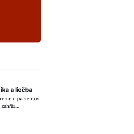
ika a liečba
orenie u pacientov
a zahŕňa
 Prevencia
ľúčová.