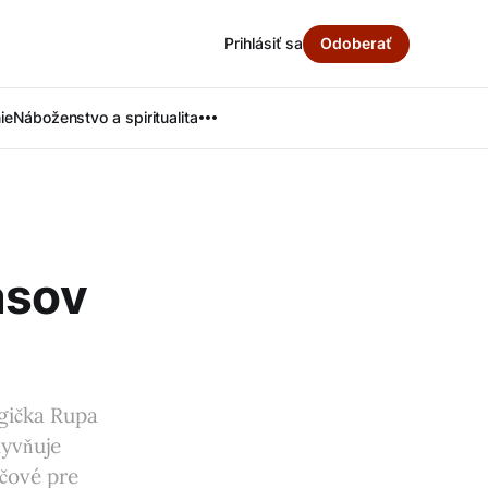
Prihlásiť sa
Odoberať
ie
Náboženstvo a spiritualita
asov
gička Rupa
lyvňuje
účové pre