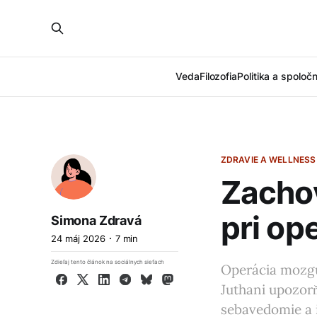
Veda
Filozofia
Politika a spoloč
ZDRAVIE A WELLNESS
Zachov
pri op
Simona Zdravá
24 máj 2026
7 min
Zdieľaj tento článok na sociálnych sieťach
Operácia mozgu
Facebook
X
LinkedIn
Telegram
Bluesky
Mastodon
Juthani upozorň
sebavedomie a i