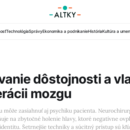
nosť
Technológia
Správy
Ekonomika a podnikanie
História
Kultúra a umen
anie dôstojnosti a vl
erácii mozgu
 môže zasiahnuť aj psychiku pacienta. Neurochirur
uje na zbytočné holenie hlavy, ktoré negatívne ovp
dentitu. Šetrnejšie techniky a súcitný prístup sú kľ