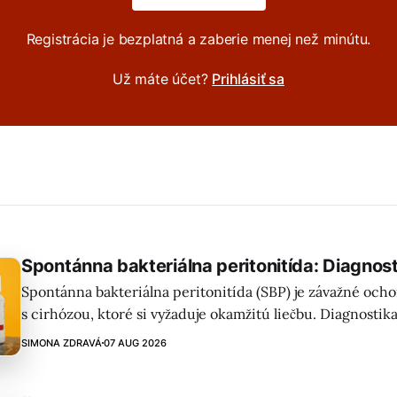
Registrácia je bezplatná a zaberie menej než minútu.
Už máte účet?
Prihlásiť sa
Spontánna bakteriálna peritonitída: Diagnost
Spontánna bakteriálna peritonitída (SBP) je závažné och
s cirhózou, ktoré si vyžaduje okamžitú liečbu. Diagnostik
paracentézu a liečbu antibiotikami s podaním albumínu.
SIMONA ZDRAVÁ
07 AUG 2026
opakovaného výskytu pomocou profylaktickej terapie je k