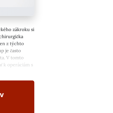
ckého zákroku si
chirurgička
en z týchto
p je často
ta. V tomto
ať k operáciám s
ov