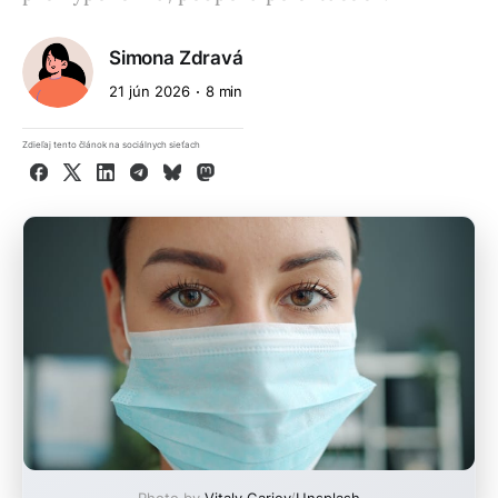
Simona Zdravá
21 jún 2026
8 min
Zdieľaj tento článok na sociálnych sieťach
Facebook
X
LinkedIn
Telegram
Bluesky
Mastodon
Photo by
Vitaly Gariev
/
Unsplash