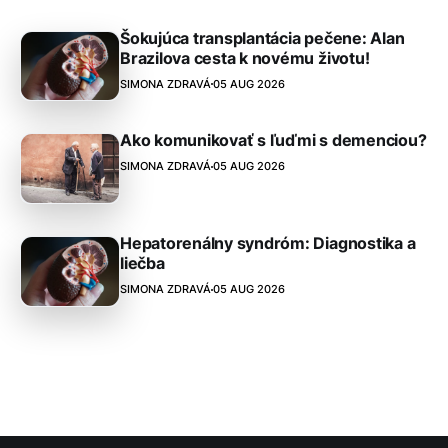
Šokujúca transplantácia pečene: Alan
Brazilova cesta k novému životu!
SIMONA ZDRAVÁ
05 AUG 2026
Ako komunikovať s ľuďmi s demenciou?
SIMONA ZDRAVÁ
05 AUG 2026
Hepatorenálny syndróm: Diagnostika a
liečba
SIMONA ZDRAVÁ
05 AUG 2026