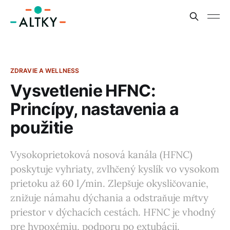
ZDRAVIE A WELLNESS
Vysvetlenie HFNC:
Princípy, nastavenia a
použitie
Vysokoprietoková nosová kanála (HFNC)
poskytuje vyhriaty, zvlhčený kyslík vo vysokom
prietoku až 60 l/min. Zlepšuje okysličovanie,
znižuje námahu dýchania a odstraňuje mŕtvy
priestor v dýchacích cestách. HFNC je vhodný
pre hypoxémiu, podporu po extubácii.