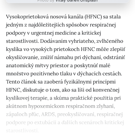
Vysokoprietoková nosová kanála (HFNC) sa stala
jedným z najdôležitejších spôsobov respiračnej
podpory v urgentnej medicíne a kritickej
starostlivosti. Dodávaním vyhriateho, zvlhčeného
kyslíka vo vysokých prietokoch HFNC môže zlepšiť
okysličovanie, znížiť námahu pri dýchaní, odstrániť
anatomický mŕtvy priestor a poskytnúť malé
množstvo pozitívneho tlaku v dýchacích cestách.
Tento článok sa zaoberá fyzikálnymi princípmi
HFNC, diskutuje o tom, ako sa líši od konvenčnej
kyslíkovej terapie, a skúma praktické použitia pri
akútnom hypoxemickom respiračnom zlyhaní,
zápaloch pľúc, ARDS, preokysličovaní, respiračnej
podpore po extubácii a ďalších scenároch kritickej
starostlivosti.