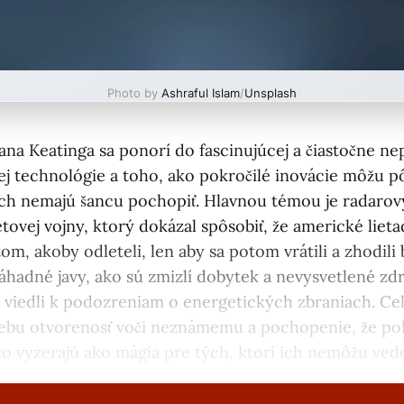
Photo by
Ashraful Islam
/
Unsplash
iana Keatinga sa ponorí do fascinujúcej a čiastočne n
kej technológie a toho, ako pokročilé inovácie môžu p
 ich nemajú šancu pochopiť. Hlavnou témou je radarov
tovej vojny, ktorý dokázal spôsobiť, že americké lietad
m, akoby odleteli, len aby sa potom vrátili a zhodili
záhadné javy, ako sú zmizlí dobytek a nevysvetlené zd
 viedli k podozreniam o energetických zbraniach. Ce
ebu otvorenosť voči neznámemu a pochopenie, že po
o vyzerajú ako mágia pre tých, ktorí ich nemôžu vede