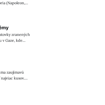
ória (Napoleon,
autoritarizmus.
témy
a stovky zranených
u v Gaze, kde
ístup k pomoci.
úma zaujímavú
najviac kusov.
júcimi.