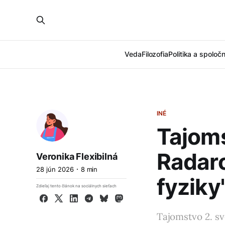
Veda
Filozofia
Politika a spoloč
INÉ
Tajoms
Radaro
Veronika Flexibilná
28 jún 2026
8 min
fyziky
Zdieľaj tento článok na sociálnych sieťach
Facebook
X
LinkedIn
Telegram
Bluesky
Mastodon
Tajomstvo 2. sv