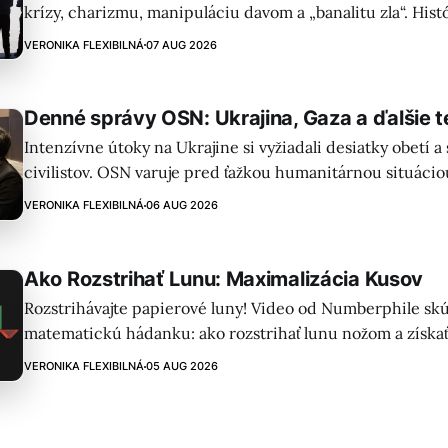
krízy, charizmu, manipuláciu davom a „banalitu zla“. Hist
Rwanda) ilustruje, ako aj obyčajní ľudia môžu podporovať 
VERONIKA FLEXIBILNÁ
07 AUG 2026
Denné správy OSN: Ukrajina, Gaza a ďalšie 
Intenzívne útoky na Ukrajine si vyžiadali desiatky obetí 
civilistov. OSN varuje pred ťažkou humanitárnou situácio
prebiehajú vojenské operácie a je potrebné zabezpečiť pr
VERONIKA FLEXIBILNÁ
06 AUG 2026
Ako Rozstrihať Lunu: Maximalizácia Kusov
Rozstrihávajte papierové luny! Video od Numberphile sk
matematickú hádanku: ako rozstrihať lunu nožom a získať 
Kľúčom je, aby každý rez prechádzal všetkými predchádza
VERONIKA FLEXIBILNÁ
05 AUG 2026