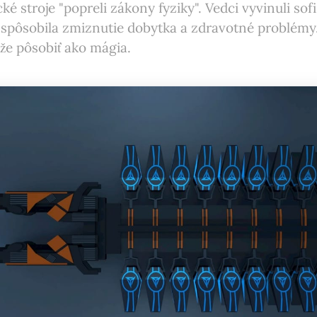
ké stroje "popreli zákony fyziky". Vedci vyvinuli sof
 spôsobila zmiznutie dobytka a zdravotné problémy.
že pôsobiť ako mágia.