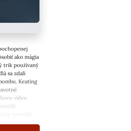
epochopenej
ôsobiť ako mágia
ý trik používaný
lá sa zdali
 bombu. Keating
ravotné
lkovo video
kročilé
cky vysvetliť.