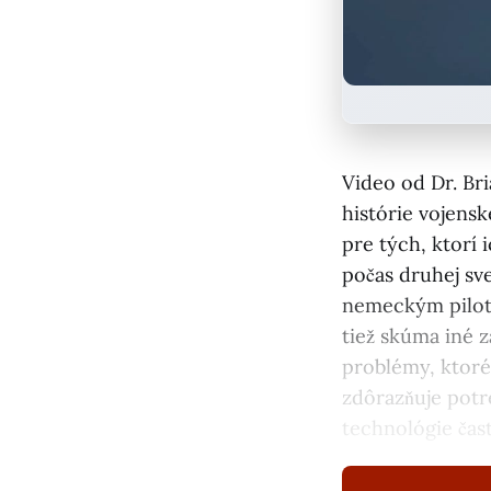
Video od Dr. Br
histórie vojens
pre tých, ktorí
počas druhej sve
nemeckým piloto
tiež skúma iné 
problémy, ktoré
zdôrazňuje potr
technológie čast