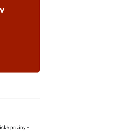
ov
ické príčiny –