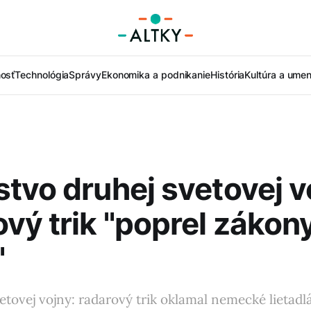
nosť
Technológia
Správy
Ekonomika a podnikanie
História
Kultúra a umen
tvo druhej svetovej v
vý trik "poprel zákon
"
etovej vojny: radarový trik oklamal nemecké lietadl