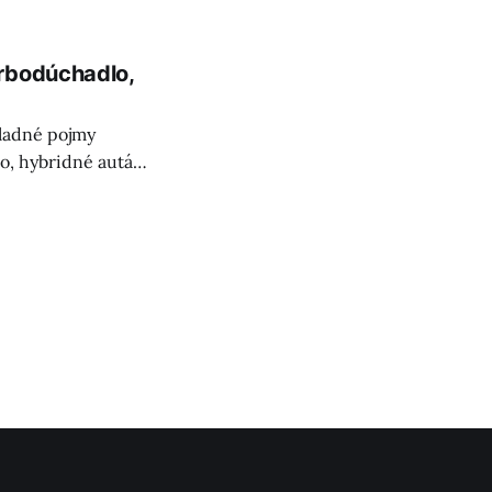
urbodúchadlo,
kladné pojmy
o, hybridné autá a