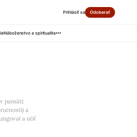
Prihlásiť sa
Odoberať
ie
Náboženstvo a spiritualita
ov pamäti:
ručnosti) a
ungovať a učiť