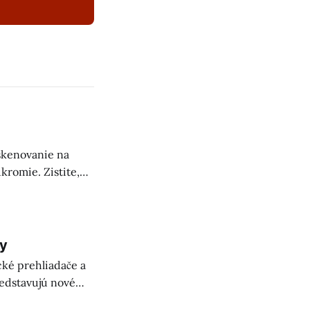
skenovanie na
kromie. Zistite,
 našom článku.
by
cké prehliadače a
redstavujú nové
olovať systémy a