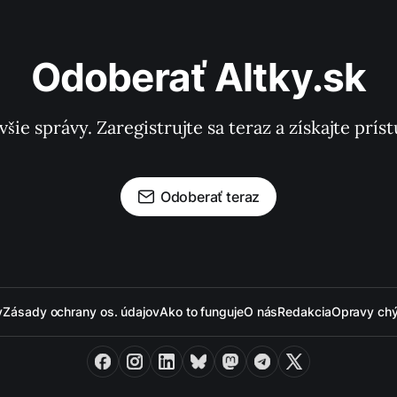
Odoberať Altky.sk
všie správy. Zaregistrujte sa teraz a získajte pr
Odoberať teraz
y
Zásady ochrany os. údajov
Ako to funguje
O nás
Redakcia
Opravy ch
Facebook
Instagram
LinkedIn
Bluesky
Mastodon
Telegram
X