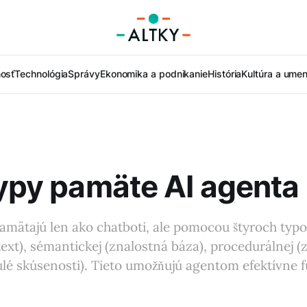
nosť
Technológia
Správy
Ekonomika a podnikanie
História
Kultúra a umen
typy pamäte AI agenta
pamätajú len ako chatboti, ale pomocou štyroch typ
ext), sémantickej (znalostná báza), procedurálnej (z
lé skúsenosti). Tieto umožňujú agentom efektívne f