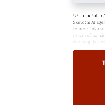
Už ste počuli o 
Skutoční AI agen
tomto článku sa 
pracovná pamäť,
ako fungujú v re
T