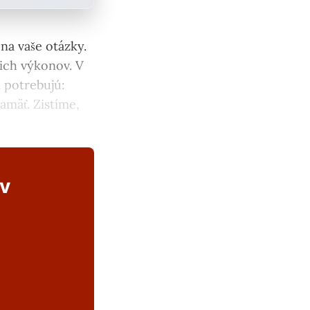
na vaše otázky.
jich výkonov. V
i potrebujú:
mäť. Zistíme,
ov