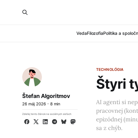
Veda
Filozofia
Politika a spoloč
TECHNOLÓGIA
Štyri 
Štefan Algoritmov
AI agenti si ne
26 máj 2026
8 min
pracovnej (kont
Zdieľaj tento článok na sociálnych sieťach
epizódnej (minu
Facebook
X
LinkedIn
Telegram
Bluesky
Mastodon
sa z chýb.