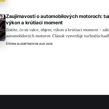
integrovať DevSecOps.
Zaujímavosti o automobilových motoroch: t
výkon a krútiaci moment
Zistite, čo sú valce, objem, výkon a krútiaci moment – zá
automobilových motorov. Článok vysvetľuje turbodúchadl
inovácie ako Atkinsonov cyklus pre efektívnejšiu jazdu!
ŠTEFAN ALGORITMOV
06 AUG 2026