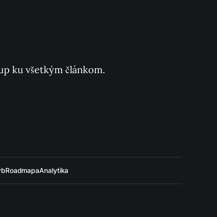
ístup ku všetkým článkom.
ýb
Roadmapa
Analytika