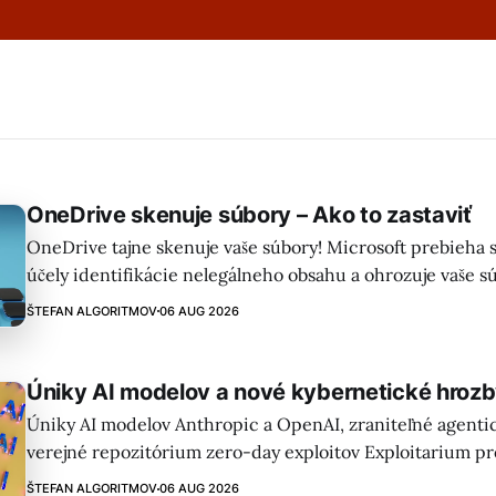
OneDrive skenuje súbory – Ako to zastaviť
OneDrive tajne skenuje vaše súbory! Microsoft prebieha 
účely identifikácie nelegálneho obsahu a ohrozuje vaše sú
ako to zastaviť a získať späť kontrolu nad svojimi dátami v
ŠTEFAN ALGORITMOV
06 AUG 2026
Úniky AI modelov a nové kybernetické hroz
Úniky AI modelov Anthropic a OpenAI, zraniteľné agenti
verejné repozitórium zero-day exploitov Exploitarium p
kybernetické hrozby. Organizácie musia proaktívne kontr
ŠTEFAN ALGORITMOV
06 AUG 2026