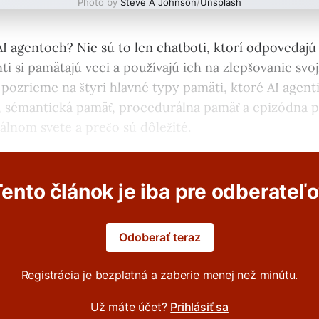
Photo by
Steve A Johnson
/
Unsplash
AI agentoch? Nie sú to len chatboti, ktorí odpovedajú 
ti si pamätajú veci a používajú ich na zlepšovanie svo
pozrieme na štyri hlavné typy pamäti, ktoré AI agent
 sémantická pamäť, procedurálna pamäť a epizódna pa
álnom svete a prečo sú dôležité.
ento článok je iba pre odberateľ
Odoberať teraz
Registrácia je bezplatná a zaberie menej než minútu.
Už máte účet?
Prihlásiť sa