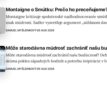
Montaigne o Smútku: Prečo ho preceňujeme
Montaigne kritizuje spoločenské nadhodnocovanie smútk
znak múdrosti. Sadler vysvetľuje argument „súhlasom dav
príbehy kráľov, umelcov a ich reakcie na stratu.
SAMUEL MYŠLIENKOVÝ
05 AUG 2026
Môže starodávna múdrosť zachrániť našu b
Môže starodávna múdrosť zachrániť našu budúcnosť? Deb
skúma pokles západných hodnôt a potrebu inšpirácie v his
nacionalizmus a zdôrazňuje dôležitosť učenia sa od iných 
SAMUEL MYŠLIENKOVÝ
05 AUG 2026