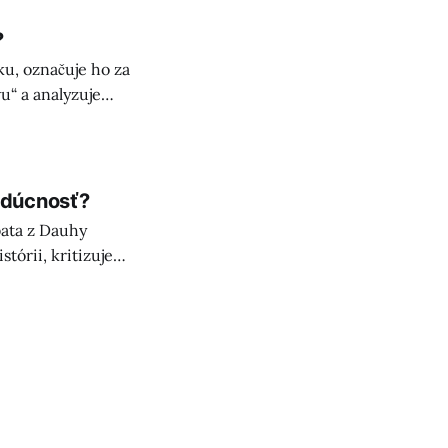
?
u, označuje ho za
u“ a analyzuje
udúcnosť?
ata z Dauhy
tórii, kritizuje
kultúr.