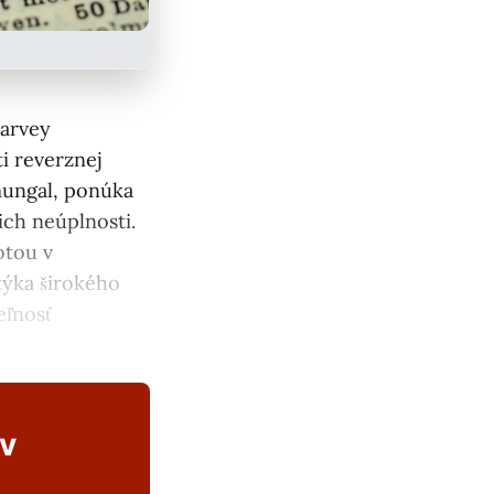
Harvey
i reverznej
mungal, ponúka
ich neúplnosti.
otou v
týka širokého
eľnosť
ov