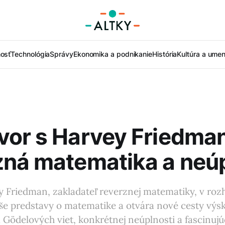
nosť
Technológia
Správy
Ekonomika a podnikanie
História
Kultúra a umen
vor s Harvey Friedma
zná matematika a neú
y Friedman, zakladateľ reverznej matematiky, v roz
še predstavy o matematike a otvára nové cesty výs
 Gödelových viet, konkrétnej neúplnosti a fascinuj