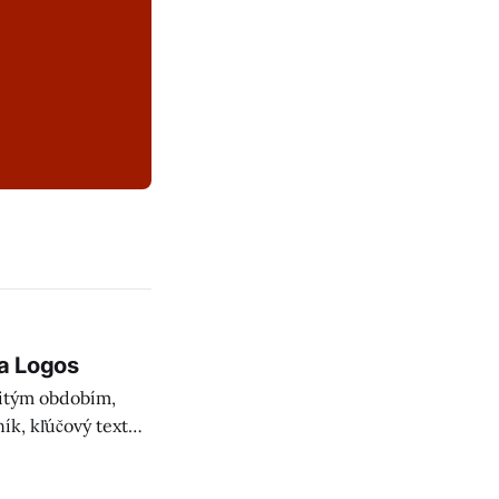
 a Logos
žitým obdobím,
ík, kľúčový text
j myšlienky.