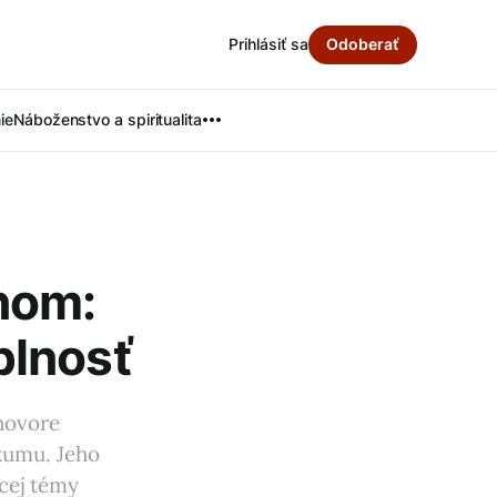
Prihlásiť sa
Odoberať
ie
Náboženstvo a spiritualita
nom:
plnosť
hovore
kumu. Jeho
úcej témy