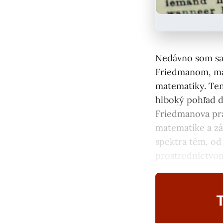
Nedávno som sa
Friedmanom, mat
matematiky. Ten
hlboký pohľad d
Friedmanova prá
matematike a zá
spektra tém, od
prostredníctvom
T