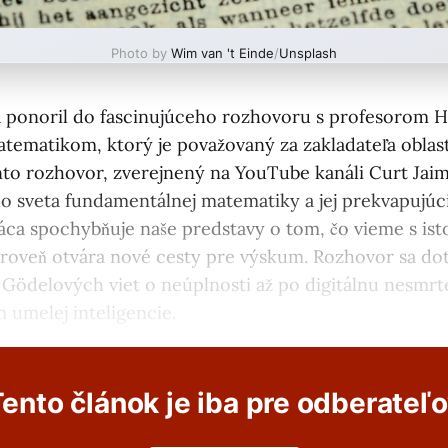
Photo by
Wim van 't Einde
/
Unsplash
 ponoril do fascinujúceho rozhovoru s profesorom 
ematikom, ktorý je považovaný za zakladateľa oblast
to rozhovor, zverejnený na YouTube kanáli Curt Jai
o sveta fundamentálnej matematiky a jej prekvapujúc
ca spochybňuje naše predstavy o tom, čo vieme s ist
roveň otvára nové cesty pre výskum. Rozhovor sa do
 Gödelových viet o neúplnosti až po digitálnu nesmrt
 umelej inteligencie.
ento článok je iba pre odberateľ