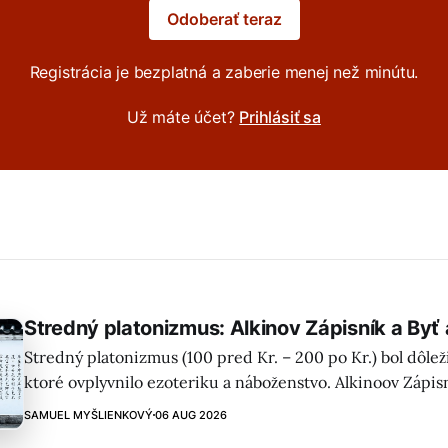
Odoberať teraz
Registrácia je bezplatná a zaberie menej než minútu.
Už máte účet?
Prihlásiť sa
Stredný platonizmus: Alkinov Zápisník a Byť
Stredný platonizmus (100 pred Kr. – 200 po Kr.) bol dôle
ktoré ovplyvnilo ezoteriku a náboženstvo. Alkinoov Zápisn
tohto obdobia, predstavuje fascinujúci pohľad do západne
SAMUEL MYŠLIENKOVÝ
06 AUG 2026