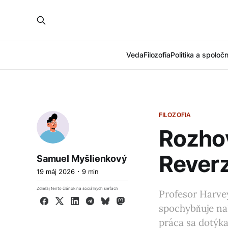
Veda
Filozofia
Politika a spoloč
FILOZOFIA
Rozho
Rever
Samuel Myšlienkový
19 máj 2026
9 min
Zdieľaj tento článok na sociálnych sieťach
Profesor Harve
Facebook
X
LinkedIn
Telegram
Bluesky
Mastodon
spochybňuje na
práca sa dotýka