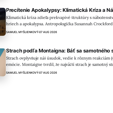
Precítenie Apokalypsy: Klimatická Kríza a 
Klimatická kríza zdieľa prekvapivé štruktúry s nábožens
hriech a apokalypsa. Antropologička Susannah Crockford 
neveriaci nevedome používajú kresťanské koncepty pri 
SAMUEL MYŠLIENKOVÝ
07 AUG 2026
klimatickej kríze.
Strach podľa Montaigna: Báť sa samotného 
Strach ovplyvňuje náš úsudok, vedie k rôznym reakciám (út
emócie. Montaigne tvrdil, že najväčší strach je samotný s
paralyzujúcejší ako nebezpečenstvo!
SAMUEL MYŠLIENKOVÝ
07 AUG 2026