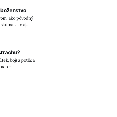
Náboženstvo
tvom, ako pôvodný
skúma, ako aj
rozhovoroch o
strachu?
ek, boj) a potláča
trach –