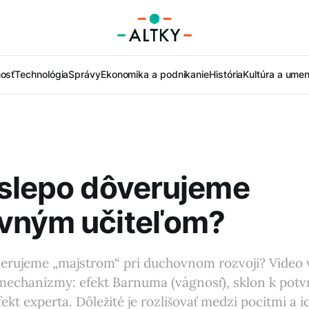
nosť
Technológia
Správy
Ekonomika a podnikanie
História
Kultúra a umen
slepo dôverujeme
vným učiteľom?
erujeme „majstrom“ pri duchovnom rozvoji? Video vy
mechanizmy: efekt Barnuma (vágnosť), sklon k potv
ekt experta. Dôležité je rozlišovať medzi pocitmi a i