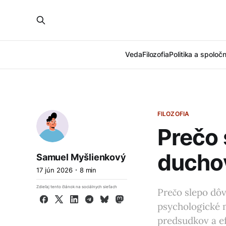
Veda
Filozofia
Politika a spoloč
FILOZOFIA
Prečo 
ducho
Samuel Myšlienkový
17 jún 2026
8 min
Zdieľaj tento článok na sociálnych sieťach
Prečo slepo dôv
Facebook
X
LinkedIn
Telegram
Bluesky
Mastodon
psychologické 
predsudkov a ef