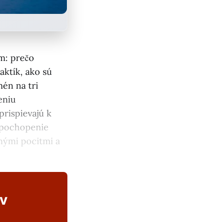
m: prečo
aktík, ako sú
én na tri
eniu
prispievajú k
a pochopenie
nými pocitmi a
ov