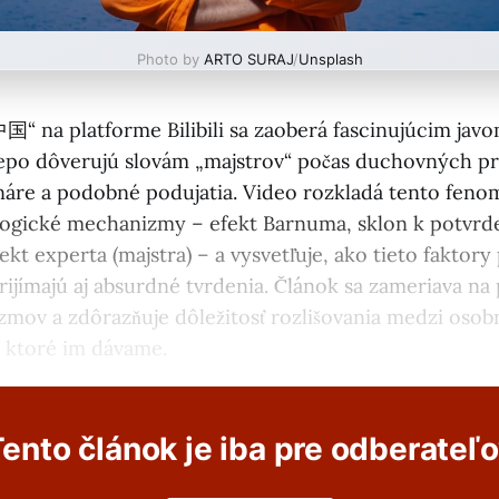
Photo by
ARTO SURAJ
/
Unsplash
 na platforme Bilibili sa zaoberá fascinujúcim javo
slepo dôverujú slovám „majstrov“ počas duchovných pr
áre a podobné podujatia. Video rozkladá tento fenom
ogické mechanizmy – efekt Barnuma, sklon k potvrd
kt experta (majstra) – a vysvetľuje, ako tieto faktory 
prijímajú aj absurdné tvrdenia. Článok sa zameriava n
mov a zdôrazňuje dôležitosť rozlišovania medzi osob
, ktoré im dávame.
ento článok je iba pre odberateľ