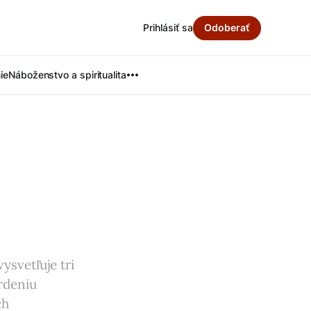
Prihlásiť sa
Odoberať
ie
Náboženstvo a spiritualita
svetľuje tri
rdeniu
ch