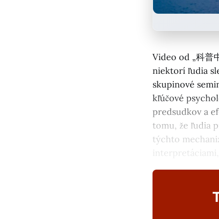
Video od „科普中国“
niektorí ľudia 
skupinové semin
kľúčové psychol
predsudkov a efe
tomu, že ľudia 
týchto mechaniz
interpretáciami
T