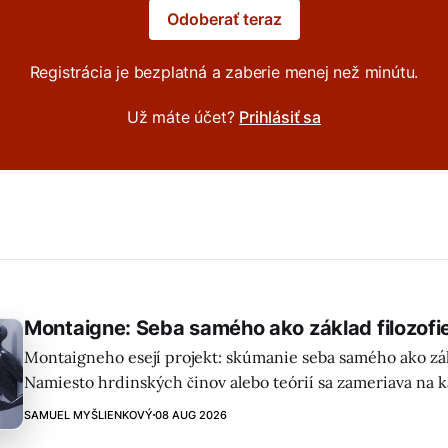
Odoberať teraz
Registrácia je bezplatná a zaberie menej než minútu.
Už máte účet?
Prihlásiť sa
Montaigne: Seba samého ako základ filozofi
Montaigneho esejí projekt: skúmanie seba samého ako zákl
Namiesto hrdinských činov alebo teórií sa zameriava na 
skúsenosti obyčajného človeka, akceptujúc neustálu zme
SAMUEL MYŠLIENKOVÝ
08 AUG 2026