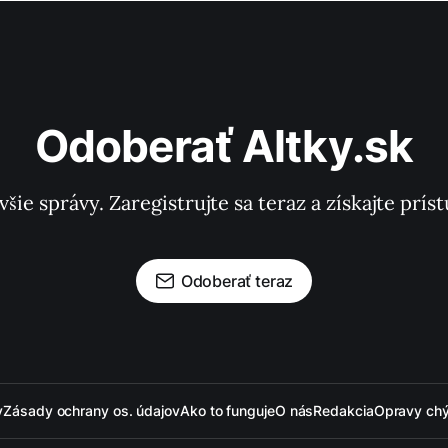
Odoberať Altky.sk
všie správy. Zaregistrujte sa teraz a získajte pr
Odoberať teraz
y
Zásady ochrany os. údajov
Ako to funguje
O nás
Redakcia
Opravy ch