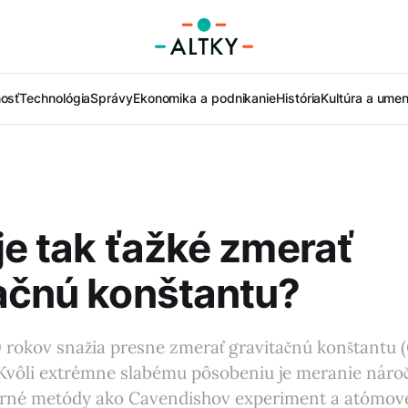
nosť
Technológia
Správy
Ekonomika a podnikanie
História
Kultúra a umen
je tak ťažké zmerať
ačnú konštantu?
0 rokov snažia presne zmerať gravitačnú konštantu (
. Kvôli extrémne slabému pôsobeniu je meranie náro
rné metódy ako Cavendishov experiment a atómov