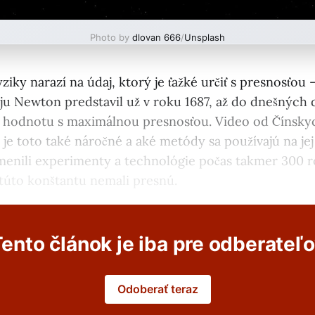
Photo by
dlovan 666
/
Unsplash
ziky narazí na údaj, ktorý je ťažké určiť s presnosťou 
ju Newton predstavil už v roku 1687, až do dnešných d
ej hodnotu s maximálnou presnosťou. Video od Čínsky
 je toto také náročné a aké metódy sa používajú na je
 menili experimenty a technológie počas takmer 300 r
 túto konštantu nemali presnú.
ento článok je iba pre odberateľ
Odoberať teraz