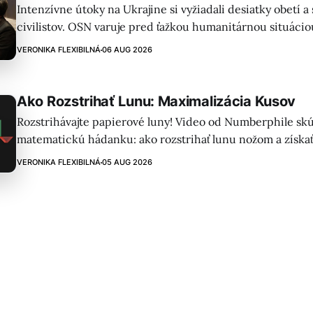
Intenzívne útoky na Ukrajine si vyžiadali desiatky obetí 
civilistov. OSN varuje pred ťažkou humanitárnou situácio
prebiehajú vojenské operácie a je potrebné zabezpečiť pr
VERONIKA FLEXIBILNÁ
06 AUG 2026
Ako Rozstrihať Lunu: Maximalizácia Kusov
Rozstrihávajte papierové luny! Video od Numberphile sk
matematickú hádanku: ako rozstrihať lunu nožom a získať 
Kľúčom je, aby každý rez prechádzal všetkými predchádza
VERONIKA FLEXIBILNÁ
05 AUG 2026