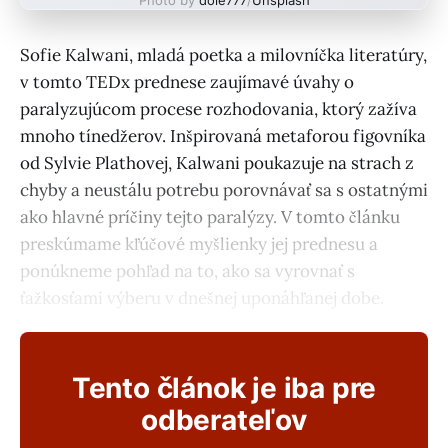
Sofie Kalwani, mladá poetka a milovníčka literatúry,
v tomto TEDx prednese zaujímavé úvahy o
paralyzujúcom procese rozhodovania, ktorý zažíva
mnoho tínedžerov. Inšpirovaná metaforou figovníka
od Sylvie Plathovej, Kalwani poukazuje na strach z
chyby a neustálu potrebu porovnávať sa s ostatnými
ako hlavné príčiny tejto paralýzy. V tomto článku
preskúmame kľúčové myšlienky jej prednesu a
ponúkneme pohľad na to, ako sa vyrovnať s
ťažkosťami výberu v dnešnej uponáhľanej dobe.
Tento článok je iba pre
odberateľov