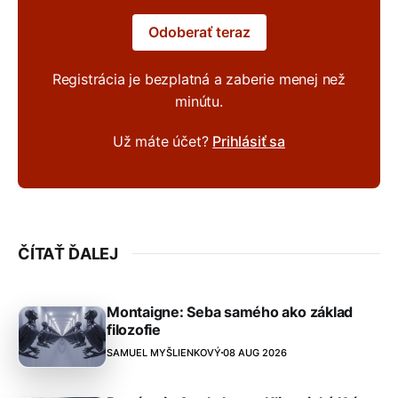
Odoberať teraz
Registrácia je bezplatná a zaberie menej než
minútu.
Už máte účet?
Prihlásiť sa
ČÍTAŤ ĎALEJ
Montaigne: Seba samého ako základ
filozofie
SAMUEL MYŠLIENKOVÝ
08 AUG 2026