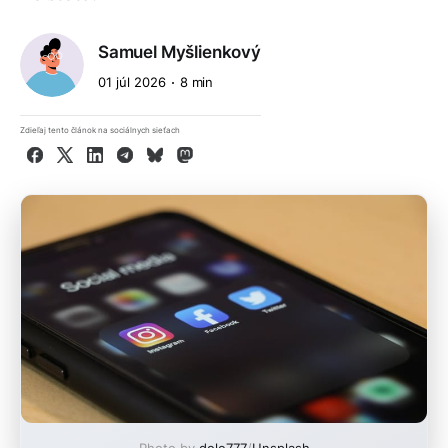
Samuel Myšlienkový
01 júl 2026
8 min
Zdieľaj tento článok na sociálnych sieťach
Facebook
X
LinkedIn
Telegram
Bluesky
Mastodon
Photo by
dole777
/
Unsplash