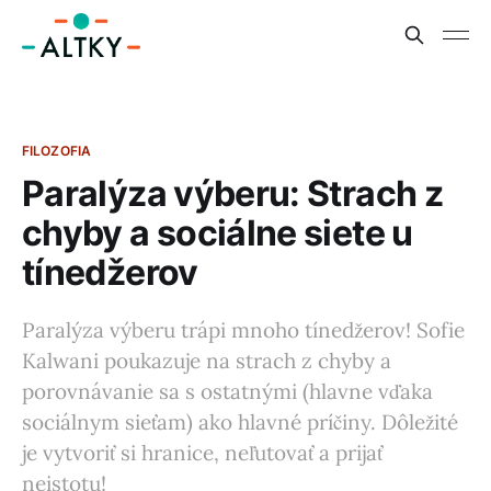
FILOZOFIA
Paralýza výberu: Strach z
chyby a sociálne siete u
tínedžerov
Paralýza výberu trápi mnoho tínedžerov! Sofie
Kalwani poukazuje na strach z chyby a
porovnávanie sa s ostatnými (hlavne vďaka
sociálnym sieťam) ako hlavné príčiny. Dôležité
je vytvoriť si hranice, neľutovať a prijať
neistotu!