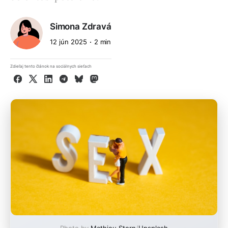
Simona Zdravá
12 jún 2025
2 min
Zdieľaj tento článok na sociálnych sieťach
Facebook
X
LinkedIn
Telegram
Bluesky
Mastodon
Photo by
Mathieu Stern
/
Unsplash