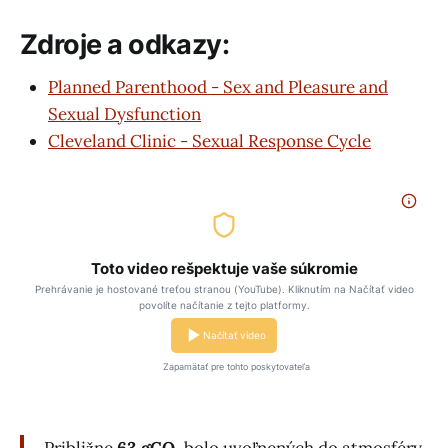
Zdroje a odkazy:
Planned Parenthood - Sex and Pleasure and
Sexual Dysfunction
Cleveland Clinic - Sexual Response Cycle
Toto video rešpektuje vaše súkromie
Prehrávanie je hostované treťou stranou (YouTube). Kliknutím na Načítať video
povolíte načítanie z tejto platformy.
Načítať video
Zapamätať pre tohto poskytovateľa