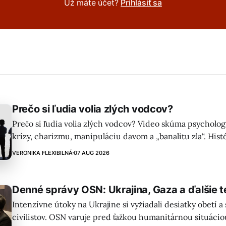
Už máte účet?
Prihlásiť sa
Prečo si ľudia volia zlých vodcov?
Prečo si ľudia volia zlých vodcov? Video skúma psycholog
krízy, charizmu, manipuláciu davom a „banalitu zla“. Hist
Rwanda) ilustruje, ako aj obyčajní ľudia môžu podporovať 
VERONIKA FLEXIBILNÁ
07 AUG 2026
Denné správy OSN: Ukrajina, Gaza a ďalšie 
Intenzívne útoky na Ukrajine si vyžiadali desiatky obetí 
civilistov. OSN varuje pred ťažkou humanitárnou situácio