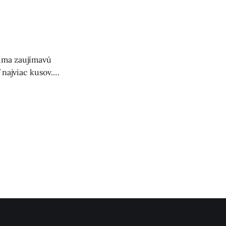
ístup k pomoci.
úma zaujímavú
najviac kusov.
júcimi.