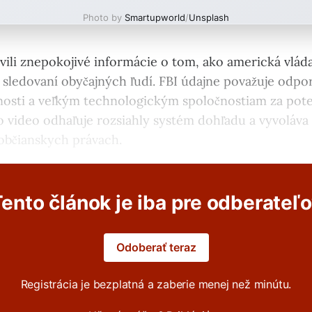
Photo by
Smartupworld
/
Unsplash
vili znepokojivé informácie o tom, ako americká vlád
 sledovaní obyčajných ľudí. FBI údajne považuje odpo
osti a veľkým technologickým spoločnostiam za pot
o video odhaľuje rozsiahly systém dohľadu a vyvoláva
 občianskych právach.
ento článok je iba pre odberateľ
Odoberať teraz
Registrácia je bezplatná a zaberie menej než minútu.