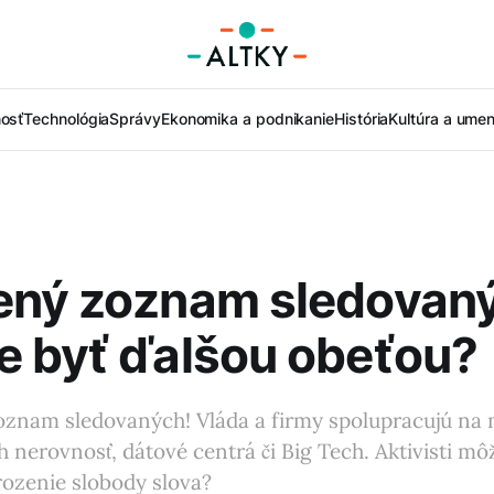
nosť
Technológia
Správy
Ekonomika a podnikanie
História
Kultúra a umen
ený zoznam sledovan
e byť ďalšou obeťou?
zoznam sledovaných! Vláda a firmy spolupracujú na
ich nerovnosť, dátové centrá či Big Tech. Aktivisti m
rozenie slobody slova?