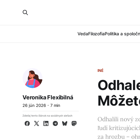
Veda
Filozofia
Politika a spoloč
INÉ
Odhal
Môžet
Veronika Flexibilná
26 jún 2026
7 min
Zdieľaj tento článok na sociálnych sieťach
Odhalili nový 
Facebook
X
LinkedIn
Telegram
Bluesky
Mastodon
ľudí kritizujúc
za hrozbu – oh