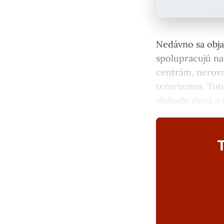
Nedávno sa obja
spolupracujú na
centrám, nerovn
terorizmus. Tot
slobode slova a
T