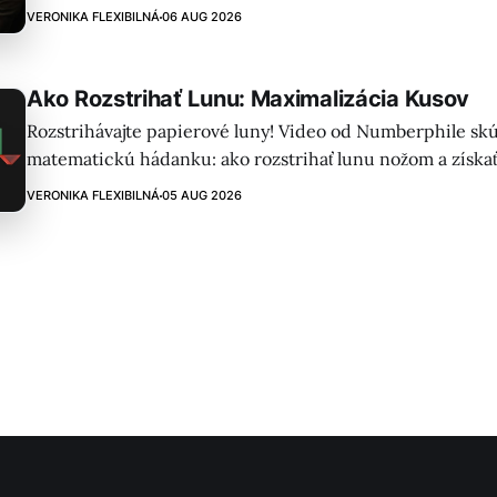
prebiehajú vojenské operácie a je potrebné zabezpečiť pr
VERONIKA FLEXIBILNÁ
06 AUG 2026
Ako Rozstrihať Lunu: Maximalizácia Kusov
Rozstrihávajte papierové luny! Video od Numberphile sk
matematickú hádanku: ako rozstrihať lunu nožom a získať 
Kľúčom je, aby každý rez prechádzal všetkými predchádza
VERONIKA FLEXIBILNÁ
05 AUG 2026