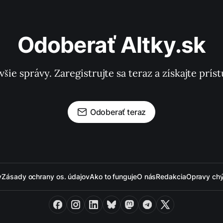
Odoberať Altky.sk
všie správy. Zaregistrujte sa teraz a získajte pr
Odoberať teraz
y
Zásady ochrany os. údajov
Ako to funguje
O nás
Redakcia
Opravy ch
Facebook
Instagram
LinkedIn
Bluesky
Mastodon
Telegram
X