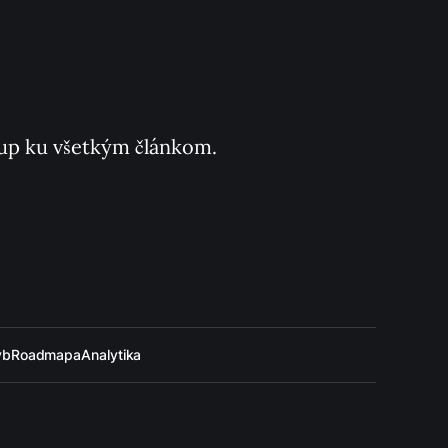
ístup ku všetkým článkom.
ýb
Roadmapa
Analytika