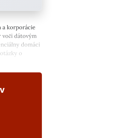
a a korporácie
r voči dátovým
enciálny domáci
 otázky o
ov