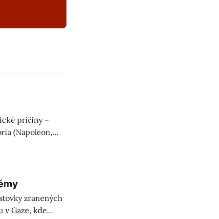
ické príčiny –
ória (Napoleon,
autoritarizmus.
témy
a stovky zranených
u v Gaze, kde