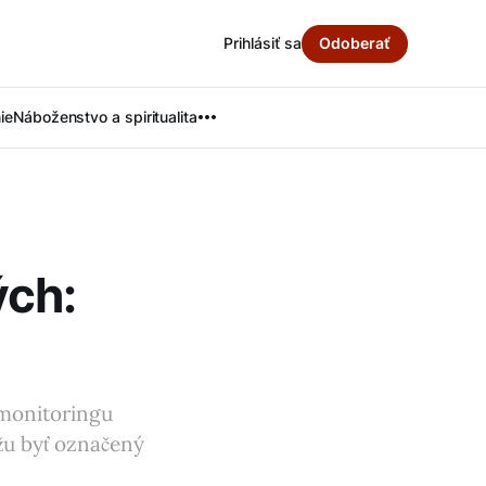
Prihlásiť sa
Odoberať
ie
Náboženstvo a spiritualita
ých:
 monitoringu
ôžu byť označený