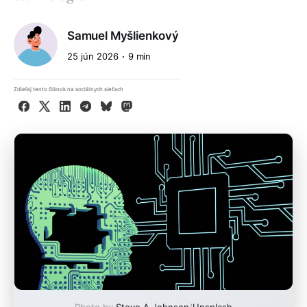
Samuel Myšlienkový
25 jún 2026
9 min
Zdieľaj tento článok na sociálnych sieťach
Facebook
X
LinkedIn
Telegram
Bluesky
Mastodon
Photo by
Steve A Johnson
/
Unsplash