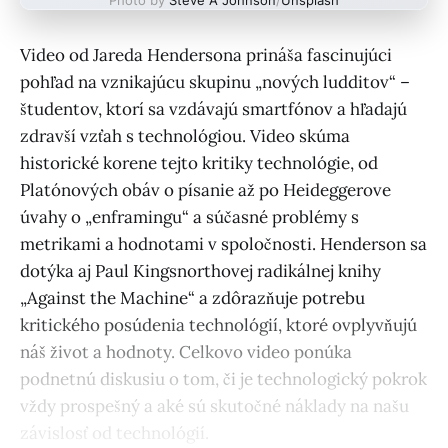
Video od Jareda Hendersona prináša fascinujúci
pohľad na vznikajúcu skupinu „nových ludditov“ –
študentov, ktorí sa vzdávajú smartfónov a hľadajú
zdravší vzťah s technológiou. Video skúma
historické korene tejto kritiky technológie, od
Platónových obáv o písanie až po Heideggerove
úvahy o „enframingu“ a súčasné problémy s
metrikami a hodnotami v spoločnosti. Henderson sa
dotýka aj Paul Kingsnorthovej radikálnej knihy
„Against the Machine“ a zdôrazňuje potrebu
kritického posúdenia technológií, ktoré ovplyvňujú
náš život a hodnoty. Celkovo video ponúka
podnetnú diskusiu o tom, či je technologický pokrok
vždy prospešný a aké sú skutočné náklady na našu
závislosť od technológií.