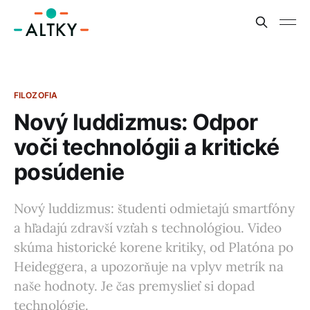
FILOZOFIA
Nový luddizmus: Odpor
voči technológii a kritické
posúdenie
Nový luddizmus: študenti odmietajú smartfóny
a hľadajú zdravší vzťah s technológiou. Video
skúma historické korene kritiky, od Platóna po
Heideggera, a upozorňuje na vplyv metrík na
naše hodnoty. Je čas premyslieť si dopad
technológie.