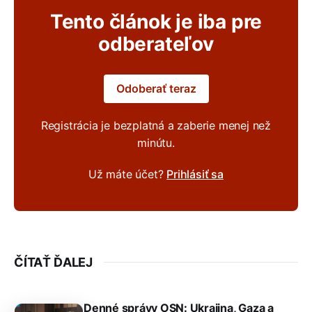
Tento článok je iba pre
odberateľov
Odoberať teraz
Registrácia je bezplatná a zaberie menej než
minútu.
Už máte účet?
Prihlásiť sa
ČÍTAŤ ĎALEJ
Denné správy OSN: Ukrajina, Gaza a