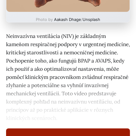
Photo by
Aakash Dhage
/
Unsplash
Neinvazívna ventilácia (NIV) je základným
kameňom respiračnej podpory v urgentnej medicíne,
kritickej starostlivosti a nemocničnej medicíne.
Pochopenie toho, ako fungujú BPAP a AVAPS, kedy
ich použiť a ako optimalizovať nastavenia, môže
pomôcť klinickým pracovníkom zvládnuť respiračné
zlyhanie a potenciálne sa vyhnúť invazívnej
mechanickej ventilácii. Toto video predstavuje
komplexný pohľad na neinvazívnu ventiláciu, od
princípov až po praktické aplikácie v rôznych
klinických scenároch.