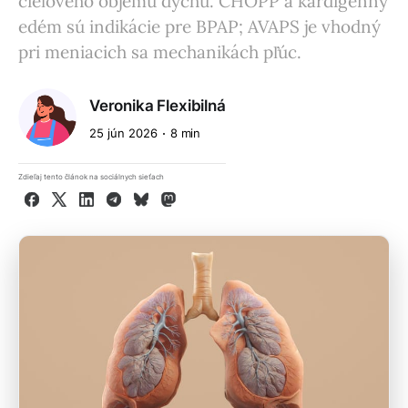
cieľového objemu dychu. CHOPP a kardigénny
edém sú indikácie pre BPAP; AVAPS je vhodný
pri meniacich sa mechanikách pľúc.
Veronika Flexibilná
25 jún 2026
8 min
Zdieľaj tento článok na sociálnych sieťach
Facebook
X
LinkedIn
Telegram
Bluesky
Mastodon