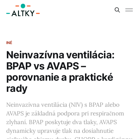
INÉ
Neinvazívna ventilácia:
BPAP vs AVAPS –
porovnanie a praktické
rady
Neinvazívna ventilácia (NIV) s BPAP alebo
AVAPS je základná podpora pri respiračnom
zlyhaní. BPAP poskytuje dva tlaky, AVAPS
dynamicky upravuje tlak na dosiahnutie