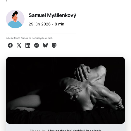
Samuel Myšlienkový
29 jún 2026
8 min
Zdieľaj tento článok na sociálnych sieťach
Facebook
X
LinkedIn
Telegram
Bluesky
Mastodon
Photo by
Alexander Krivitskiy
/
Unsplash