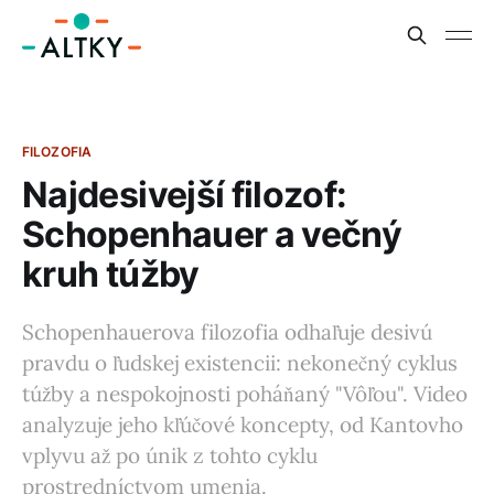
FILOZOFIA
Najdesivejší filozof:
Schopenhauer a večný
kruh túžby
Schopenhauerova filozofia odhaľuje desivú
pravdu o ľudskej existencii: nekonečný cyklus
túžby a nespokojnosti poháňaný "Vôľou". Video
analyzuje jeho kľúčové koncepty, od Kantovho
vplyvu až po únik z tohto cyklu
prostredníctvom umenia.