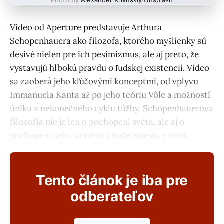
Video od Aperture predstavuje Arthura
Schopenhauera ako filozofa, ktorého myšlienky sú
desivé nielen pre ich pesimizmus, ale aj preto, že
vystavujú hlbokú pravdu o ľudskej existencii. Video
sa zaoberá jeho kľúčovými konceptmi, od vplyvu
Immanuela Kanta až po jeho teóriu Vôle a možností
úniku z nekonečného cyklu túžby. Schopenhauerova
filozofia nie je len o pochopení sveta, ale aj o
pochopení seba samého a našej miesta v ňom.
Tento článok je iba pre
odberateľov