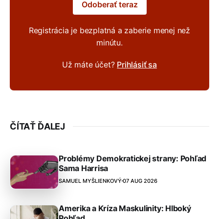
Odoberať teraz
Registrácia je bezplatná a zaberie menej než
minútu.
Už máte účet?
Prihlásiť sa
ČÍTAŤ ĎALEJ
Problémy Demokratickej strany: Pohľad
Sama Harrisa
SAMUEL MYŠLIENKOVÝ
07 AUG 2026
Amerika a Kríza Maskulinity: Hlboký
Pohľad