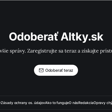
Odoberať Altky.sk
všie správy. Zaregistrujte sa teraz a získajte pr
Odoberať teraz
y
Zásady ochrany os. údajov
Ako to funguje
O nás
Redakcia
Opravy ch