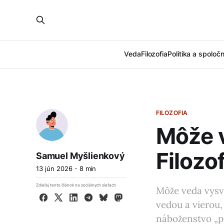
Veda
Filozofia
Politika a spoloč
FILOZOFIA
Môže v
Filozo
Samuel Myšlienkový
13 jún 2026
8 min
Zdieľaj tento článok na sociálnych sieťach
Môže veda vysv
Facebook
X
LinkedIn
Telegram
Bluesky
Mastodon
vedou a vierou,
náboženstvo „pr