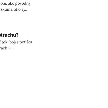
tvom, ako pôvodný
skúma, ako aj
rozhovoroch o
strachu?
ek, boj) a potláča
trach –