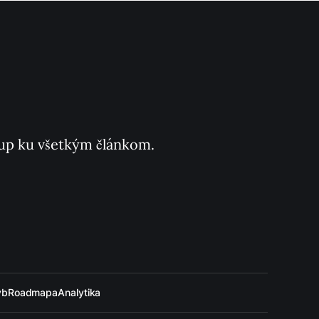
ístup ku všetkým článkom.
ýb
Roadmapa
Analytika