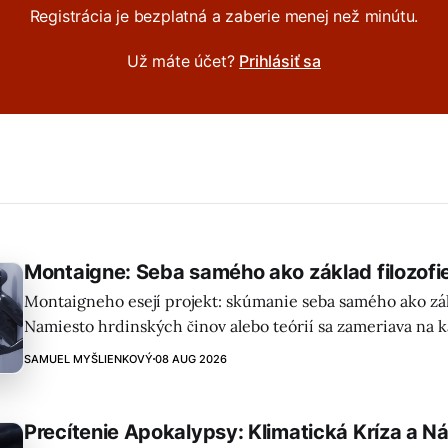
Registrácia je bezplatná a zaberie menej než minútu.
Už máte účet?
Prihlásiť sa
Montaigne: Seba samého ako základ filozofi
Montaigneho esejí projekt: skúmanie seba samého ako zákl
Namiesto hrdinských činov alebo teórií sa zameriava na 
skúsenosti obyčajného človeka, akceptujúc neustálu zme
SAMUEL MYŠLIENKOVÝ
08 AUG 2026
Precítenie Apokalypsy: Klimatická Kríza a 