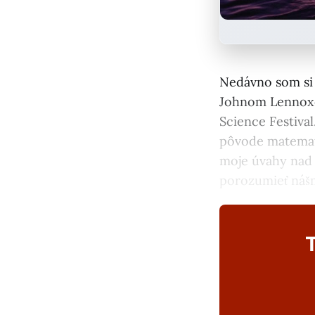
Nedávno som si 
Johnom Lennoxo
Science Festiva
pôvode matemati
moje úvahy nad 
porozumieť náš
T