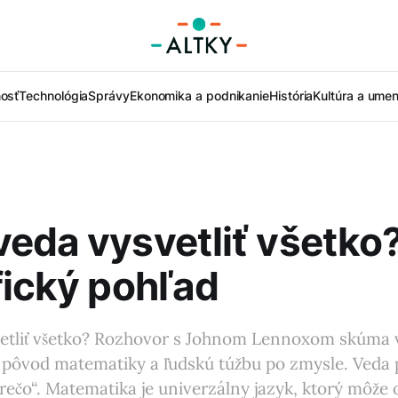
nosť
Technológia
Správy
Ekonomika a podnikanie
História
Kultúra a umen
eda vysvetliť všetko
fický pohľad
etliť všetko? Rozhovor s Johnom Lennoxom skúma 
 pôvod matematiky a ľudskú túžbu po zmysle. Veda p
ečo“. Matematika je univerzálny jazyk, ktorý môže 