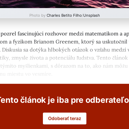
Photo by
Charles Betito Filho
/
Unsplash
pozrel fascinujúci rozhovor medzi matematikom a a
m a fyzikom Brianom Greenem, ktorý sa uskutočnil 
l. Diskusia sa dotýka hlbokých otázok o vzťahu medzi 
ky, zmysle života a potenciálu ľudstva. Tento článok
týmito myšlienkami, s dôrazom na to, ako nám môžu
mu miestu vo vesmíre.
ento článok je iba pre odberateľ
Odoberať teraz