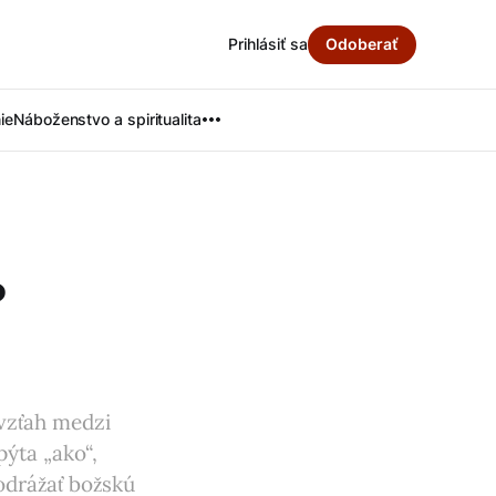
Prihlásiť sa
Odoberať
ie
Náboženstvo a spiritualita
?
vzťah medzi
ýta „ako“,
odrážať božskú