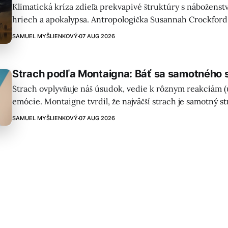
Klimatická kríza zdieľa prekvapivé štruktúry s nábožens
hriech a apokalypsa. Antropologička Susannah Crockford 
neveriaci nevedome používajú kresťanské koncepty pri 
SAMUEL MYŠLIENKOVÝ
07 AUG 2026
klimatickej kríze.
Strach podľa Montaigna: Báť sa samotného 
Strach ovplyvňuje náš úsudok, vedie k rôznym reakciám (út
emócie. Montaigne tvrdil, že najväčší strach je samotný s
paralyzujúcejší ako nebezpečenstvo!
SAMUEL MYŠLIENKOVÝ
07 AUG 2026