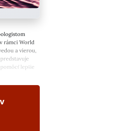
pologistom
v rámci World
vedou a vierou,
 predstavuje
 pomôcť lepšie
ov