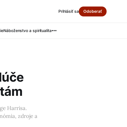
Prihlásiť sa
Odoberať
ie
Náboženstvo a spiritualita
lúče
itám
ge Harrisa.
onómia, zdroje a