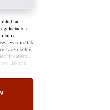
pohľad na
reguláciách a
školám a
y a vytvoriť tak
re svoje okolité
tiť kreativitu,
 pre žiakov a
ov