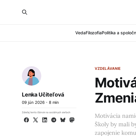
Veda
Filozofia
Politika a spoloč
VZDELÁVANIE
Motivá
Zmeni
Lenka Učiteľová
09 jún 2026
8 min
Zdieľaj tento článok na sociálnych sieťach
Motivácia namie
Facebook
X
LinkedIn
Telegram
Bluesky
Mastodon
Školy by mali b
zapojenie komu