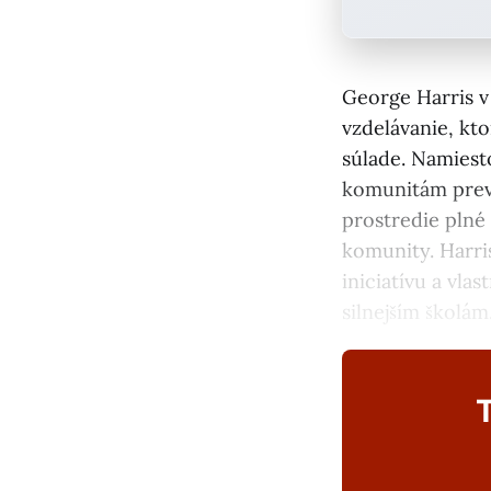
George Harris v
vzdelávanie, kt
súlade. Namiest
komunitám prevz
prostredie plné 
komunity. Harri
iniciatívu a vla
silnejším školám
T