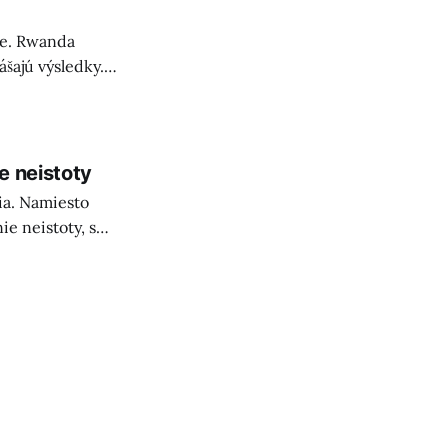
íme. Rwanda
šajú výsledky.
e neistoty
ia. Namiesto
ie neistoty, s
 AI.