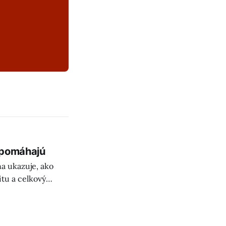
 pomáhajú
a ukazuje, ako
itu a celkový