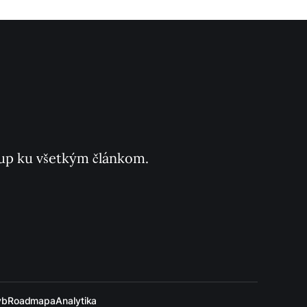
ístup ku všetkým článkom.
ýb
Roadmapa
Analytika