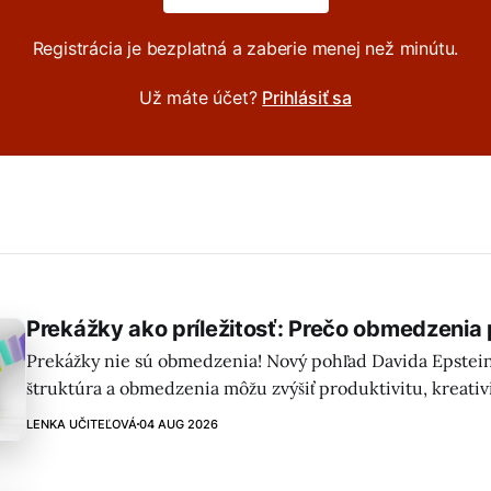
Registrácia je bezplatná a zaberie menej než minútu.
Už máte účet?
Prihlásiť sa
Prekážky ako príležitosť: Prečo obmedzenia
Prekážky nie sú obmedzenia! Nový pohľad Davida Epstein
štruktúra a obmedzenia môžu zvýšiť produktivitu, kreativ
rozvoj – aj v ére AI.
LENKA UČITEĽOVÁ
04 AUG 2026