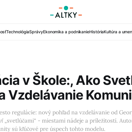
nosť
Technológia
Správy
Ekonomika a podnikanie
História
Kultúra a umen
cia v Škole:, Ako Svet
a Vzdelávanie Komun
sto regulácie: nový pohľad na vzdelávanie od Geor
yť „svetlúčami“ - miestami nádeje a príležitostí. Aut
nity sú kľúčové pre úspech tohto modelu.