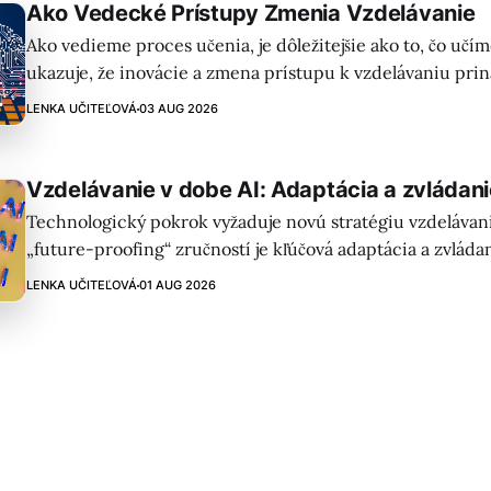
Ako Vedecké Prístupy Zmenia Vzdelávanie
Ako vedieme proces učenia, je dôležitejšie ako to, čo uč
ukazuje, že inovácie a zmena prístupu k vzdelávaniu priná
Kľúčové sú kontext, prepojenie s cieľmi a silná komunita.
LENKA UČITEĽOVÁ
03 AUG 2026
Vzdelávanie v dobe AI: Adaptácia a zvládani
Technologický pokrok vyžaduje novú stratégiu vzdelávan
„future-proofing“ zručností je kľúčová adaptácia a zvládan
dôrazom na základné schopnosti a kritické myslenie v ére
LENKA UČITEĽOVÁ
01 AUG 2026