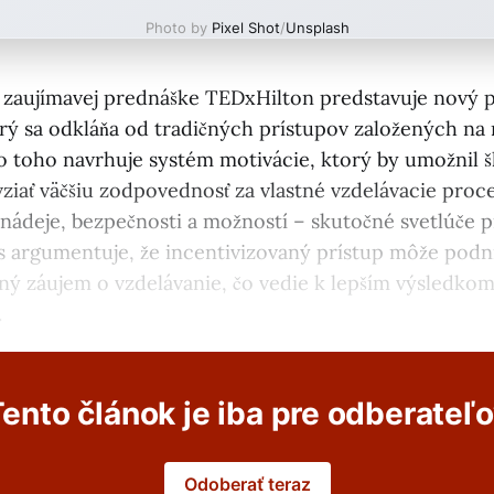
Photo by
Pixel Shot
/
Unsplash
 zaujímavej prednáške TEDxHilton predstavuje nový 
orý sa odkláňa od tradičných prístupov založených na 
o toho navrhuje systém motivácie, ktorý by umožnil 
iať väčšiu zodpovednosť za vlastné vzdelávacie proces
nádeje, bezpečnosti a možností – skutočné svetlúče p
s argumentuje, že incentivizovaný prístup môže podnie
stný záujem o vzdelávanie, čo vedie k lepším výsledkom
.
ento článok je iba pre odberateľ
Odoberať teraz