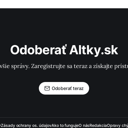
Odoberať Altky.sk
všie správy. Zaregistrujte sa teraz a získajte pr
Odoberať teraz
y
Zásady ochrany os. údajov
Ako to funguje
O nás
Redakcia
Opravy ch