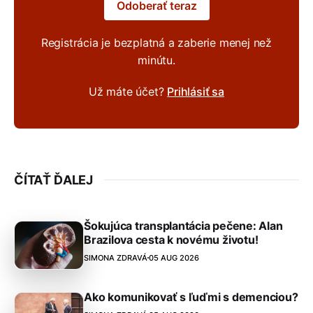
Odoberať teraz
Registrácia je bezplatná a zaberie menej než
minútu.
Už máte účet?
Prihlásiť sa
ČÍTAŤ ĎALEJ
Šokujúca transplantácia pečene: Alan
Brazilova cesta k novému životu!
SIMONA ZDRAVÁ
05 AUG 2026
Ako komunikovať s ľuďmi s demenciou?