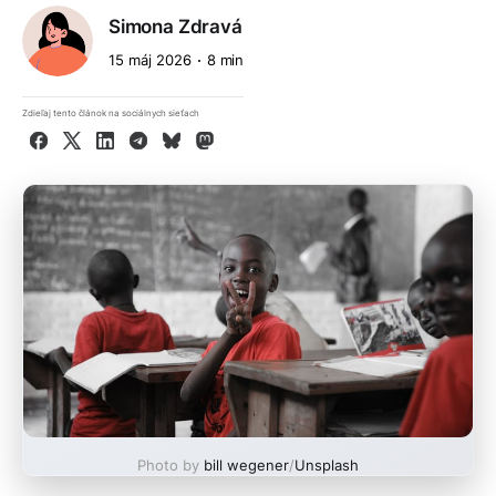
Simona Zdravá
15 máj 2026
8 min
Zdieľaj tento článok na sociálnych sieťach
Facebook
X
LinkedIn
Telegram
Bluesky
Mastodon
Photo by
bill wegener
/
Unsplash