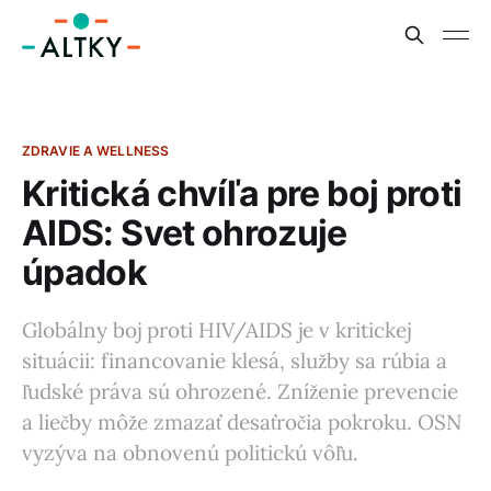
ZDRAVIE A WELLNESS
Kritická chvíľa pre boj proti
AIDS: Svet ohrozuje
úpadok
Globálny boj proti HIV/AIDS je v kritickej
situácii: financovanie klesá, služby sa rúbia a
ľudské práva sú ohrozené. Zníženie prevencie
a liečby môže zmazať desaťročia pokroku. OSN
vyzýva na obnovenú politickú vôľu.