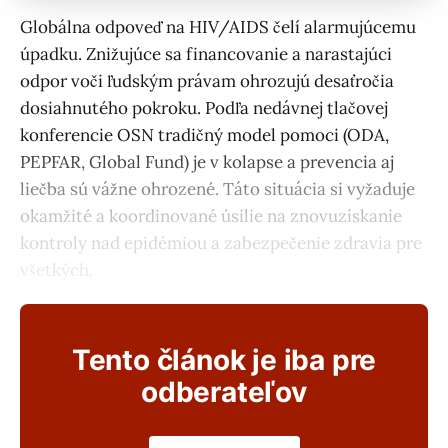
Globálna odpoveď na HIV/AIDS čelí alarmujúcemu
úpadku. Znižujúce sa financovanie a narastajúci
odpor voči ľudským právam ohrozujú desaťročia
dosiahnutého pokroku. Podľa nedávnej tlačovej
konferencie OSN tradičný model pomoci (ODA,
PEPFAR, Global Fund) je v kolapse a prevencia aj
liečba sú vážne ohrozené. Táto situácia si vyžaduje
okamžité a koordinované úsilie na znovuzískanie
kontroly nad epidémiou a zabezpečenie zdravia pre
všetkých.
Tento článok je iba pre
odberateľov