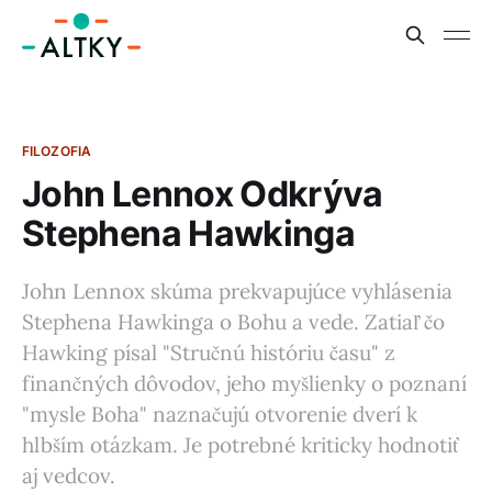
FILOZOFIA
John Lennox Odkrýva
Stephena Hawkinga
John Lennox skúma prekvapujúce vyhlásenia
Stephena Hawkinga o Bohu a vede. Zatiaľ čo
Hawking písal "Stručnú históriu času" z
finančných dôvodov, jeho myšlienky o poznaní
"mysle Boha" naznačujú otvorenie dverí k
hlbším otázkam. Je potrebné kriticky hodnotiť
aj vedcov.