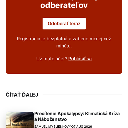
odberateľov
Odoberať teraz
Registrácia je bezplatná a zaberie menej než
minútu.
Už máte účet?
Prihlásiť sa
ČÍTAŤ ĎALEJ
Precítenie Apokalypsy: Klimatická Kríza
a Náboženstvo
SAMUEL MYŠLIENKOVÝ
07 AUG 2026