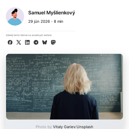
Samuel Myšlienkový
29 jún 2026
8 min
Zdieľaj tento článok na sociálnych sieťach
Facebook
X
LinkedIn
Telegram
Bluesky
Mastodon
Photo by
Vitaly Gariev
/
Unsplash