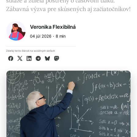
súťaže a zdieľa postrehy o časovom tlaku.
Zábavná výzva pre skúsených aj začiatočníkov!
Veronika Flexibilná
04 júl 2026
8 min
Zdieľaj tento článok na sociálnych sieťach
Facebook
X
LinkedIn
Telegram
Bluesky
Mastodon