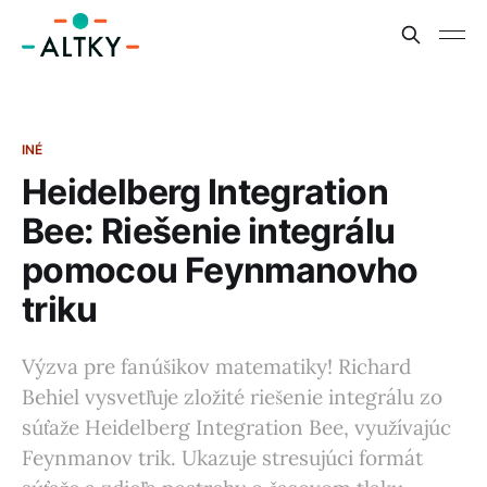
INÉ
Heidelberg Integration
Bee: Riešenie integrálu
pomocou Feynmanovho
triku
Výzva pre fanúšikov matematiky! Richard
Behiel vysvetľuje zložité riešenie integrálu zo
súťaže Heidelberg Integration Bee, využívajúc
Feynmanov trik. Ukazuje stresujúci formát