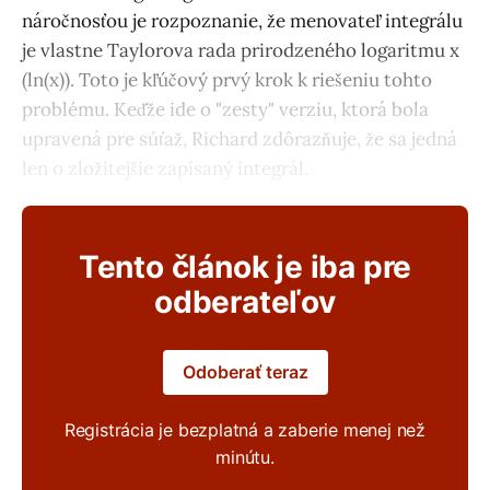
náročnosťou je rozpoznanie, že menovateľ integrálu
je vlastne Taylorova rada prirodzeného logaritmu x
(ln(x)). Toto je kľúčový prvý krok k riešeniu tohto
problému. Keďže ide o "zesty" verziu, ktorá bola
upravená pre súťaž, Richard zdôrazňuje, že sa jedná
len o zložitejšie zapísaný integrál.
Tento článok je iba pre
odberateľov
Odoberať teraz
Registrácia je bezplatná a zaberie menej než
minútu.