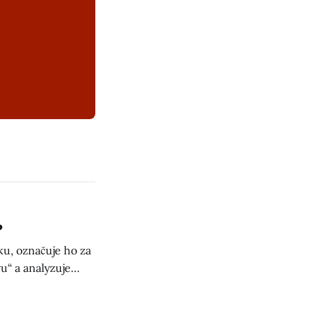
?
u, označuje ho za
u“ a analyzuje