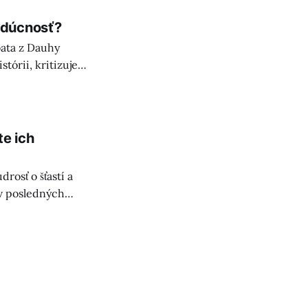
udúcnosť?
ata z Dauhy
tórii, kritizuje
kultúr.
te ich
osť o šťastí a
 v posledných
trvalejší.