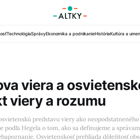
nosť
Technológia
Správy
Ekonomika a podnikanie
História
Kultúra a umen
va viera a osvietensk
kt viery a rozumu
 osvietenskú predstavu viery ako neopodstatneného
je podľa Hegela o tom, ako sa definujeme a správam
ebapoznanie. Osvietenskosť prehliada dôležitosť ob