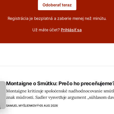
Odoberať teraz
Registrácia je bezplatná a zaberie menej než minútu.
Už máte účet?
Prihlásiť sa
Montaigne o Smútku: Prečo ho preceňujeme
Montaigne kritizuje spoločenské nadhodnocovanie smútk
znak múdrosti. Sadler vysvetľuje argument „súhlasom dav
príbehy kráľov, umelcov a ich reakcie na stratu.
SAMUEL MYŠLIENKOVÝ
05 AUG 2026