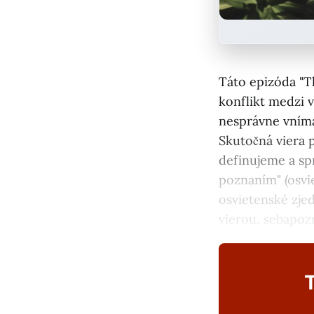
Táto epizóda "T
konflikt medzi v
nesprávne vníma
Skutočná viera p
definujeme a sp
poznaním" (osvie
osvietenské zje
vierou, sebapoz
T