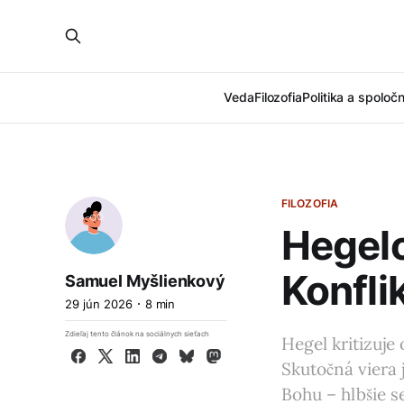
Veda
Filozofia
Politika a spoloč
FILOZOFIA
Hegelo
Konfli
Samuel Myšlienkový
29 jún 2026
8 min
Zdieľaj tento článok na sociálnych sieťach
Hegel kritizuje
Facebook
X
LinkedIn
Telegram
Bluesky
Mastodon
Skutočná viera 
Bohu – hlbšie s