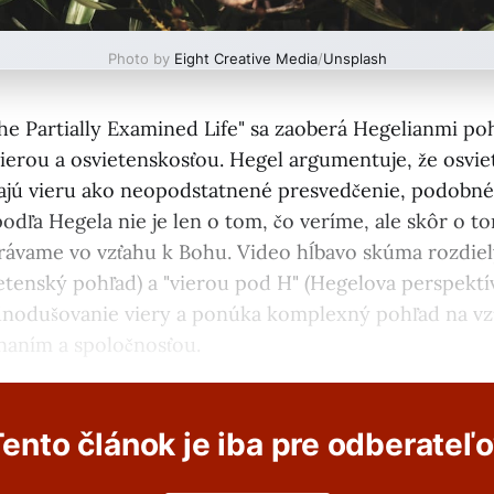
Photo by
Eight Creative Media
/
Unsplash
he Partially Examined Life" sa zaoberá Hegelianmi p
ierou a osvietenskosťou. Hegel argumentuje, že osviet
jú vieru ako neopodstatnené presvedčenie, podobné s
odľa Hegela nie je len o tom, čo veríme, ale skôr o to
rávame vo vzťahu k Bohu. Video hĺbavo skúma rozdiel
tenský pohľad) a "vierou pod H" (Hegelova perspektíva
dnodušovanie viery a ponúka komplexný pohľad na vz
naním a spoločnosťou.
ento článok je iba pre odberateľ