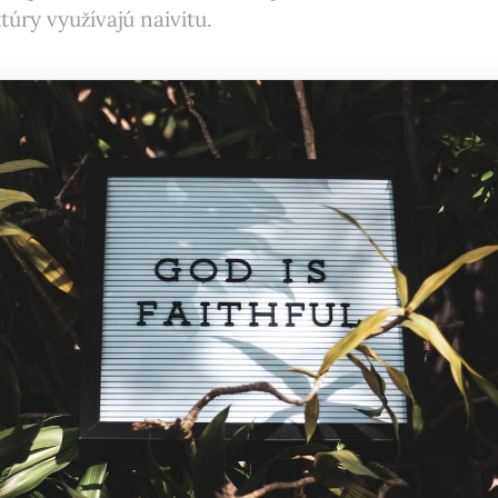
úry využívajú naivitu.