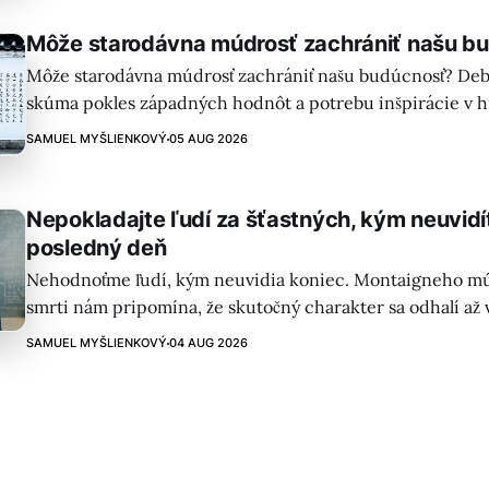
Môže starodávna múdrosť zachrániť našu b
Môže starodávna múdrosť zachrániť našu budúcnosť? Deb
skúma pokles západných hodnôt a potrebu inšpirácie v his
nacionalizmus a zdôrazňuje dôležitosť učenia sa od iných 
SAMUEL MYŠLIENKOVÝ
05 AUG 2026
Nepokladajte ľudí za šťastných, kým neuvidí
posledný deň
Nehodnoťme ľudí, kým neuvidia koniec. Montaigneho múdr
smrti nám pripomína, že skutočný charakter sa odhalí až
chvíľach života. Fortuna je premenlivá – vnútorný pokoj je 
SAMUEL MYŠLIENKOVÝ
04 AUG 2026