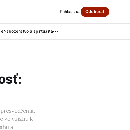
Prihlásiť sa
Odoberať
ie
Náboženstvo a spiritualita
osť:
 presvedčenia.
e vo vzťahu k
sahu a