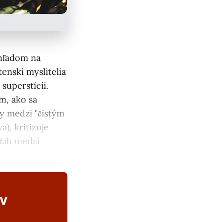
ohľadom na
enskí myslitelia
uperstícii.
m, ako sa
y medzi "čistým
), kritizuje
ťah medzi
ov