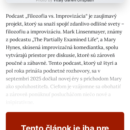
Podcast „Filozofia vs. Improvizácia“ je zaujímavý
projekt, ktorý sa snaží spojiť zdanlivo odlišné svety –
filozofiu a improvizáciu. Mark Linsenmayer, známy
z podcastu „The Partially Examined Life“, a Mary
Hynes, skúsená improvizačná komediantka, spolu
vytvárajú priestor pre diskusie, ktoré sú zároveň
poučné a zábavné. Tento podcast, ktorý už štyri a
pol roka prináša podnetné rozhovory, sa v
septembri 2025 dočkal novej éry s príchodom Mary
ako spoluhostiteľa. Cieľom je vzájomne sa obohatiť
a zároveň ponúknuť poslucháčom niečo nové a
inšpiratívne.
Tento článok je iba pre