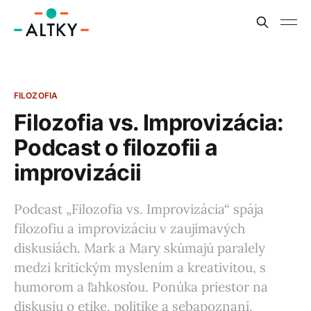
FILOZOFIA
Filozofia vs. Improvizácia:
Podcast o filozofii a
improvizácii
Podcast „Filozofia vs. Improvizácia“ spája
filozofiu a improvizáciu v zaujímavých
diskusiách. Mark a Mary skúmajú paralely
medzi kritickým myslením a kreativitou, s
humorom a ľahkosťou. Ponúka priestor na
diskusiu o etike, politike a sebapoznaní.