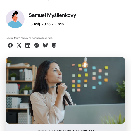
Samuel Myšlienkový
13 máj 2026
7 min
Zdieľaj tento článok na sociálnych sieťach
Facebook
X
LinkedIn
Telegram
Bluesky
Mastodon
Photo by
Vitaly Gariev
/
Unsplash