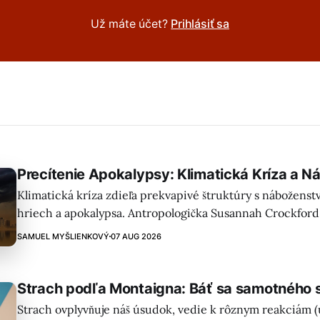
Už máte účet?
Prihlásiť sa
Precítenie Apokalypsy: Klimatická Kríza a 
Klimatická kríza zdieľa prekvapivé štruktúry s nábožens
hriech a apokalypsa. Antropologička Susannah Crockford 
neveriaci nevedome používajú kresťanské koncepty pri 
SAMUEL MYŠLIENKOVÝ
07 AUG 2026
klimatickej kríze.
Strach podľa Montaigna: Báť sa samotného 
Strach ovplyvňuje náš úsudok, vedie k rôznym reakciám (út