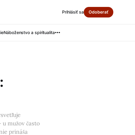
Prihlásiť sa
Odoberať
ie
Náboženstvo a spiritualita
:
svetľuje
 – u mužov často
nie prináša