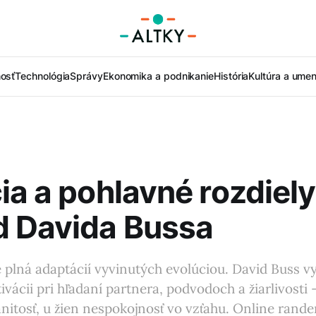
nosť
Technológia
Správy
Ekonomika a podnikanie
História
Kultúra a umen
ia a pohlavné rozdiely
d Davida Bussa
 plná adaptácií vyvinutých evolúciou. David Buss vy
tivácii pri hľadaní partnera, podvodoch a žiarlivosti
itosť, u žien nespokojnosť vo vzťahu. Online rande