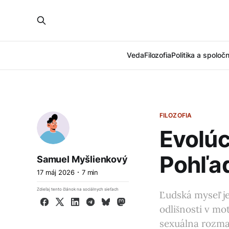
Veda
Filozofia
Politika a spoloč
FILOZOFIA
Evolúc
Pohľa
Samuel Myšlienkový
17 máj 2026
7 min
Zdieľaj tento článok na sociálnych sieťach
Ľudská myseľ je
Facebook
X
LinkedIn
Telegram
Bluesky
Mastodon
odlišnosti v mo
sexuálna rozman