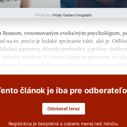
Photo by
Vitaly Gariev
/
Unsplash
m Bussom, renomovaným evolučným psychológom, p
ad na to, prečo je ľudské správanie také, aké je. Odlišn
hľadaní partnera, dôvody podvodov a príčiny žiarlivos
 šošovky evolúcie. V tomto článku sa pozrieme na kľ
me sa ich zrozumiteľne vysvetliť pre slovenské publi
ento článok je iba pre odberateľ
Odoberať teraz
Registrácia je bezplatná a zaberie menej než minútu.