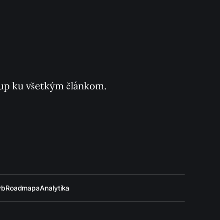
ístup ku všetkým článkom.
ýb
Roadmapa
Analytika