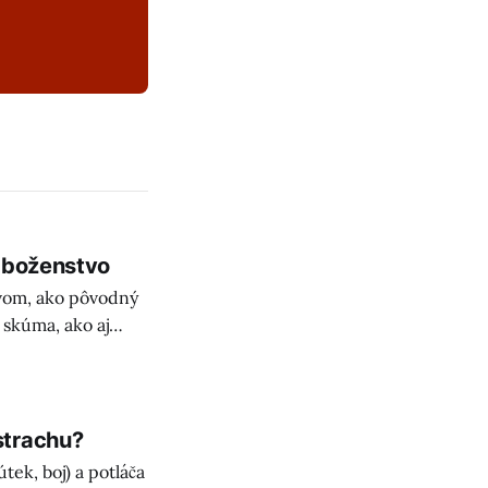
Náboženstvo
tvom, ako pôvodný
skúma, ako aj
rozhovoroch o
strachu?
ek, boj) a potláča