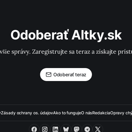
Odoberať Altky.sk
všie správy. Zaregistrujte sa teraz a získajte pr
Odoberať teraz
y
Zásady ochrany os. údajov
Ako to funguje
O nás
Redakcia
Opravy ch