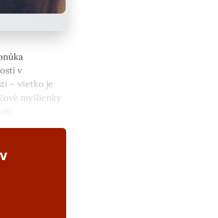
onúka
osti v
ti – všetko je
účové myšlienky
kum.
ov