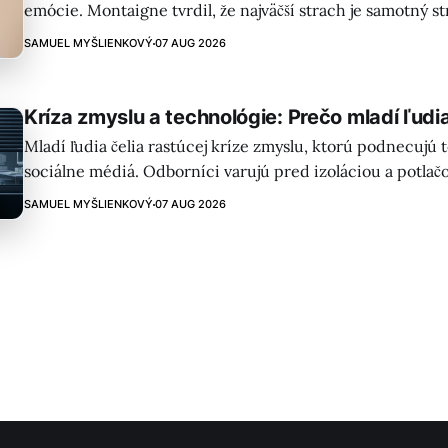
emócie. Montaigne tvrdil, že najväčší strach je samotný s
paralyzujúcejší ako nebezpečenstvo!
SAMUEL MYŠLIENKOVÝ
07 AUG 2026
Kríza zmyslu a technológie: Prečo mladí ľudia
Mladí ľudia čelia rastúcej kríze zmyslu, ktorú podnecujú 
sociálne médiá. Odborníci varujú pred izoláciou a potla
sebareflexie, pričom nuda môže byť kľúčom k hľadaniu živ
SAMUEL MYŠLIENKOVÝ
07 AUG 2026