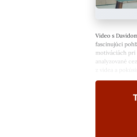
Video s Davido
fascinujúci pohľ
motiváciách pri 
analyzované cez
z videa a pokúsi
T