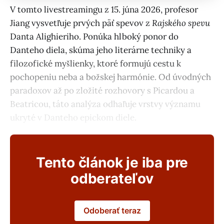
V tomto livestreamingu z 15. júna 2026, profesor
Jiang vysvetľuje prvých päť spevov z
Rajského spevu
Danta Alighieriho. Ponúka hlboký ponor do
Danteho diela, skúma jeho literárne techniky a
filozofické myšlienky, ktoré formujú cestu k
pochopeniu neba a božskej harmónie. Od úvodných
paradoxov až po zložité rozhovory s Picardou a
Beatricou, táto analýza odhaľuje vrstvy významu
ukryté v Danteho epickom diele.
Tento článok je iba pre
odberateľov
Odoberať teraz