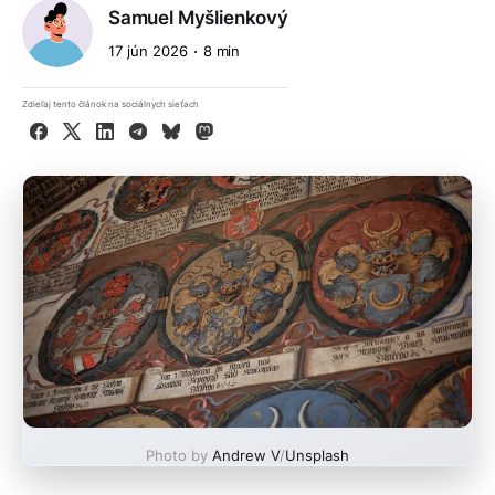
Samuel Myšlienkový
17 jún 2026
8 min
Zdieľaj tento článok na sociálnych sieťach
Facebook
X
LinkedIn
Telegram
Bluesky
Mastodon
Photo by
Andrew V
/
Unsplash