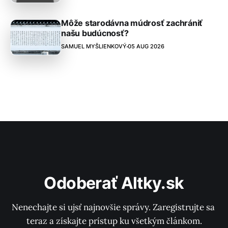
Môže starodávna múdrosť zachrániť
našu budúcnosť?
SAMUEL MYŠLIENKOVÝ
05 AUG 2026
Odoberať Altky.sk
Nenechajte si ujsť najnovšie správy. Zaregistrujte sa 
teraz a získajte prístup ku všetkým článkom.