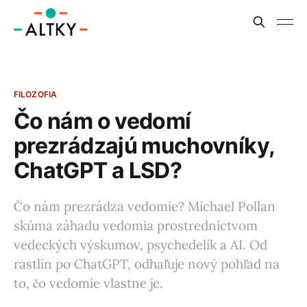
FILOZOFIA
Čo nám o vedomí
prezrádzajú muchovníky,
ChatGPT a LSD?
Čo nám prezrádza vedomie? Michael Pollan
skúma záhadu vedomia prostredníctvom
vedeckých výskumov, psychedelík a AI. Od
rastlín po ChatGPT, odhaľuje nový pohľad na
to, čo vedomie vlastne je.