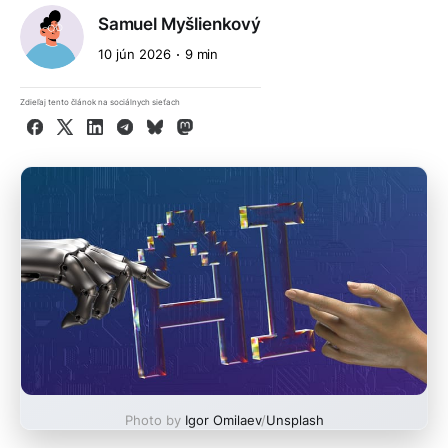
Samuel Myšlienkový
10 jún 2026
9 min
Zdieľaj tento článok na sociálnych sieťach
Facebook
X
LinkedIn
Telegram
Bluesky
Mastodon
Photo by
Igor Omilaev
/
Unsplash