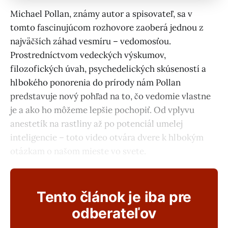
Michael Pollan, známy autor a spisovateľ, sa v
tomto fascinujúcom rozhovore zaoberá jednou z
najväčších záhad vesmíru – vedomosťou.
Prostredníctvom vedeckých výskumov,
filozofických úvah, psychedelických skúseností a
hlbokého ponorenia do prírody nám Pollan
predstavuje nový pohľad na to, čo vedomie vlastne
je a ako ho môžeme lepšie pochopiť. Od vplyvu
anestetík na rastliny až po potenciál umelej
inteligencie – toto video otvára dvere k hlbokým
otázkam o našom mieste vo svete.
Tento článok je iba pre
odberateľov