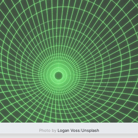
Photo by
Logan Voss
/
Unsplash