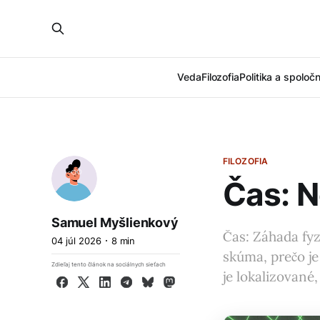
Veda
Filozofia
Politika a spoloč
FILOZOFIA
Čas: 
Samuel Myšlienkový
Čas: Záhada fyzi
04 júl 2026
8 min
skúma, prečo je
Zdieľaj tento článok na sociálnych sieťach
je lokalizované
Facebook
X
LinkedIn
Telegram
Bluesky
Mastodon