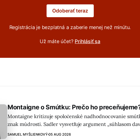
Odoberať teraz
Registrácia je bezplatná a zaberie menej než minútu.
Už máte účet?
Prihlásiť sa
Montaigne o Smútku: Prečo ho preceňujeme
Montaigne kritizuje spoločenské nadhodnocovanie smútk
znak múdrosti. Sadler vysvetľuje argument „súhlasom dav
príbehy kráľov, umelcov a ich reakcie na stratu.
SAMUEL MYŠLIENKOVÝ
05 AUG 2026