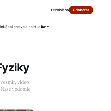
Prihlásiť sa
Odoberať
ie
Náboženstvo a spiritualita
Fyziky
 vesmír, video
e. Naše vedomie