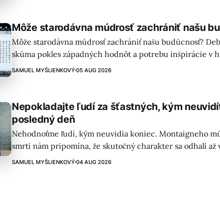
Môže starodávna múdrosť zachrániť našu b
Môže starodávna múdrosť zachrániť našu budúcnosť? Deb
skúma pokles západných hodnôt a potrebu inšpirácie v his
nacionalizmus a zdôrazňuje dôležitosť učenia sa od iných 
SAMUEL MYŠLIENKOVÝ
05 AUG 2026
Nepokladajte ľudí za šťastných, kým neuvidí
posledný deň
Nehodnoťme ľudí, kým neuvidia koniec. Montaigneho múdr
smrti nám pripomína, že skutočný charakter sa odhalí až
chvíľach života. Fortuna je premenlivá – vnútorný pokoj je 
SAMUEL MYŠLIENKOVÝ
04 AUG 2026