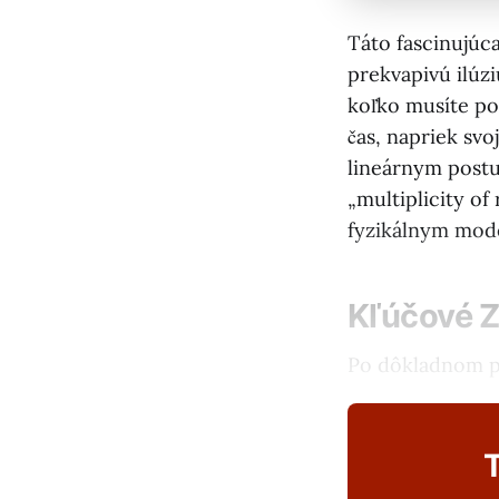
Táto fascinujúca
prekvapivú ilúzi
koľko musíte poč
čas, napriek svoj
lineárnym postu
„multiplicity of 
fyzikálnym mode
Kľúčové Z
Po dôkladnom pr
T