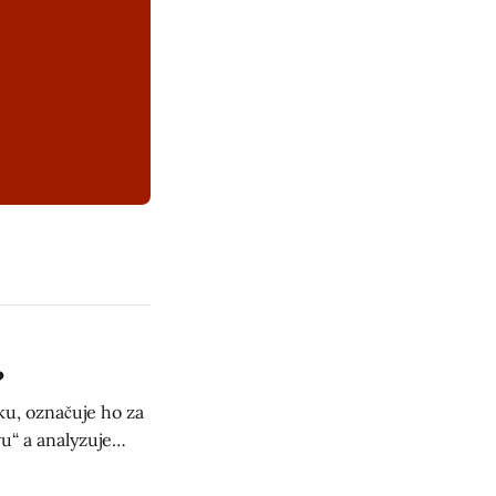
?
u, označuje ho za
u“ a analyzuje