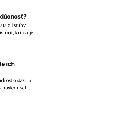
udúcnosť?
ata z Dauhy
tórii, kritizuje
kultúr.
te ich
osť o šťastí a
 v posledných
trvalejší.