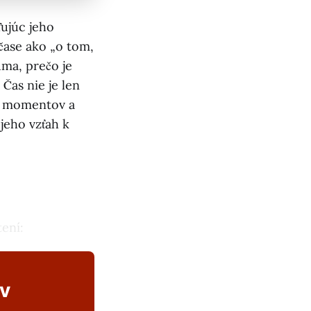
ľujúc jeho
čase ako „o tom,
úma, prečo je
 Čas nie je len
ch momentov a
 jeho vzťah k
ení:
ov