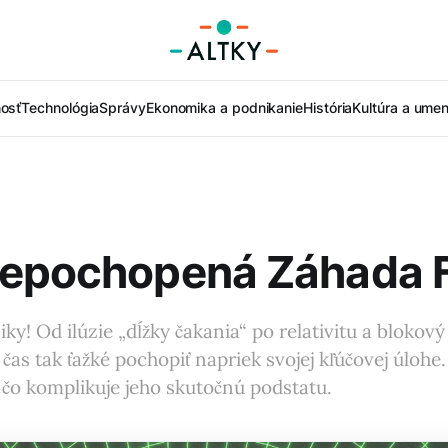
nosť
Technológia
Správy
Ekonomika a podnikanie
História
Kultúra a umen
Nepochopená Záhada 
ky! Od ilúzie „dĺžky čakania“ po relativitu a blokový
 čas tak ťažké pochopiť napriek svojej kľúčovej úloh
, čo komplikuje jeho skutočnú podstatu.