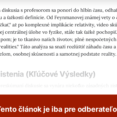
 diskusia s profesorom sa ponorí do hlbín času, odha
u a ťažkosti definície. Od Feynmanovej známej vety o 
kať,“ až po komplexné implikácie relativity, video sk
ej centrálnej úlohe vo fyzike, stále tak ťažké pochopiť.
pom; je to tkanivo našich životov, plné nespočetný
realities.“ Táto analýza sa snaží rozlúštiť záhadu času a
lom, osobnej skúsenosti a samotnej podstate reality.
istenia (Kľúčové Výsledky)
eskúmaní diskusie sa vynára niekoľko zásadných zist
ento článok je iba pre odberateľ