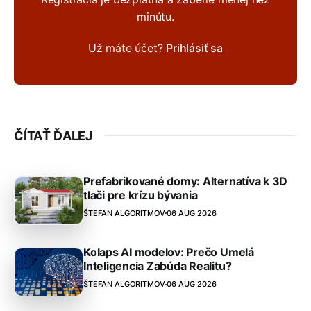
minútu.
Už máte účet?
Prihlásiť sa
ČÍTAŤ ĎALEJ
Prefabrikované domy: Alternatíva k 3D
tlači pre krízu bývania
ŠTEFAN ALGORITMOV
06 AUG 2026
Kolaps AI modelov: Prečo Umelá
Inteligencia Zabúda Realitu?
ŠTEFAN ALGORITMOV
06 AUG 2026