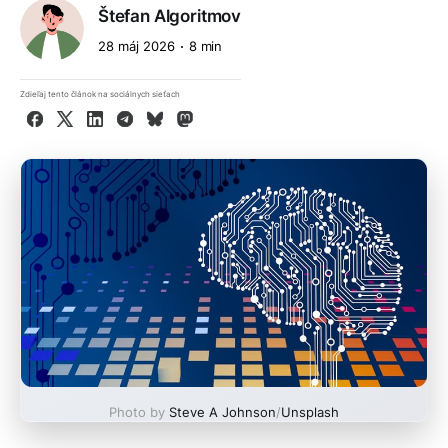
Štefan Algoritmov
28 máj 2026
8 min
Zdieľaj tento článok na sociálnych sieťach
Facebook
X
LinkedIn
Telegram
Bluesky
Mastodon
Photo by
Steve A Johnson
/
Unsplash