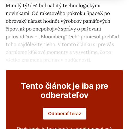
Minulý týždeň bol nabitý technologickými
novinkami. Od raketového pokroku SpaceX po
obrovský nárast hodnôt výrobcov pamäťových
čipov, až po znepokojivé správy o pašovaní
polovodičov – „Bloomberg Tech“ priniesol prehľad
toho najdôležitejšieho. V tomto článku si pre vás
zhrnieme kľúčové momenty a vysvetlíme, čo to
všetko znamená pre nás v budúcnosti.
Tento článok je iba pre
odberateľov
Odoberať teraz
Registrácia je bezplatná a zaberie menej než