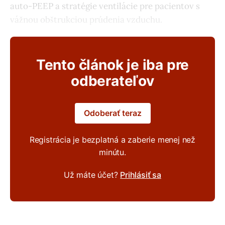
auto-PEEP a stratégie ventilácie pre pacientov s
vážnou obštrukciou prúdenia vzduchu.
Tento článok je iba pre
odberateľov
Odoberať teraz
Registrácia je bezplatná a zaberie menej než
minútu.
Už máte účet?
Prihlásiť sa