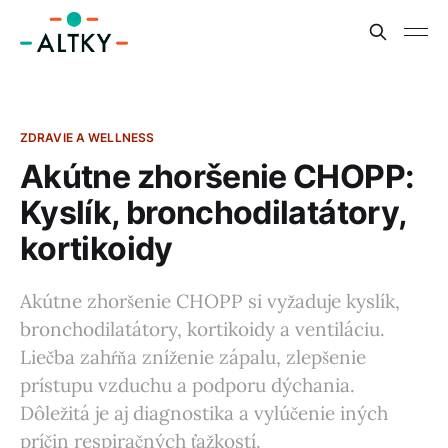
ZDRAVIE A WELLNESS
Akútne zhoršenie CHOPP:
Kyslík, bronchodilatátory,
kortikoidy
Akútne zhoršenie CHOPP si vyžaduje kyslík,
bronchodilatátory, kortikoidy a ventiláciu.
Liečba zahŕňa zníženie zápalu, zlepšenie
prístupu vzduchu a podporu dýchania.
Dôležitá je aj diagnostika a vylúčenie iných
príčin respiračných ťažkostí.