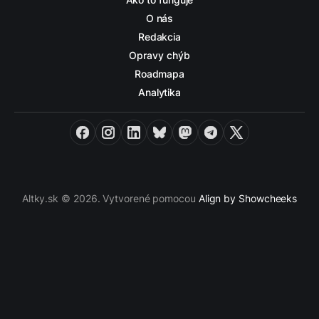
O nás
Redakcia
Opravy chýb
Roadmapa
Analytika
Facebook
Instagram
LinkedIn
Bluesky
Mastodon
Telegram
X
Altky.sk © 2026. Vytvorené pomocou
Align by Showcheeks