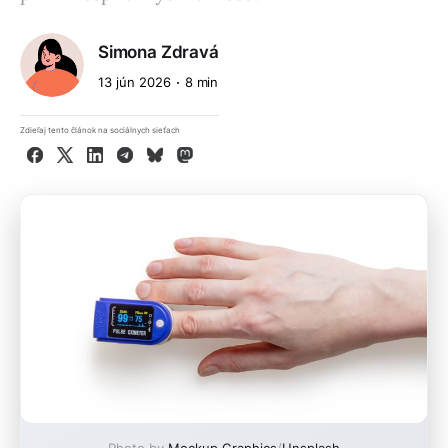
Simona Zdravá
13 jún 2026
8 min
Zdieľaj tento článok na sociálnych sieťach
Facebook
X
LinkedIn
Telegram
Bluesky
Mastodon
Photo by
Mockup Graphics
/
Unsplash