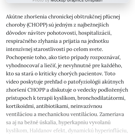
Akútne zhoršenia chronickej obštrukčnej pľúcnej
choroby (CHOPP) sú jedným z najbežnejších
dôvodov návštev pohotovosti, hospitalizácií,
respiračného zlyhania a prijatia na jednotku
intenzívnej starostlivosti po celom svete.
Pochopenie toho, ako tieto prípady rozpoznávať,
vyhodnocovať a liečiť, je nevyhnutné pre každého,
kto sa stará o kriticky chorých pacientov. Toto
video poskytuje prehľad o patofyziológii akútnych
zhoršení CHOPP a diskutuje o vedecky podložených
prístupoch k terapii kyslíkom, bronchodilatátormi,
kortikoidmi, antibiotikami, neinvazívnou
ventiláciou a mechanickou ventiláciou. Zameriava
sa aj na bežné úskalia, hyperkapniu vyvolanú
kyslíkom, Haldanov efekt, dynamickú hyperinfláciu,