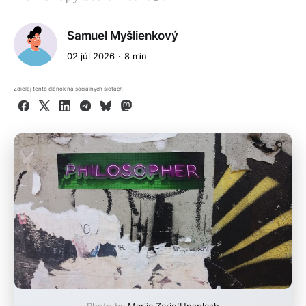
Samuel Myšlienkový
02 júl 2026
8 min
Zdieľaj tento článok na sociálnych sieťach
Facebook
X
LinkedIn
Telegram
Bluesky
Mastodon
Photo by
Marija Zaric
/
Unsplash