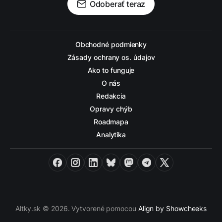
Odoberať teraz
Obchodné podmienky
Zásady ochrany os. údajov
Ako to funguje
O nás
Redakcia
Opravy chýb
Roadmapa
Analytika
Facebook
Instagram
LinkedIn
Bluesky
Mastodon
Telegram
X
Altky.sk © 2026. Vytvorené pomocou
Align by Showcheeks