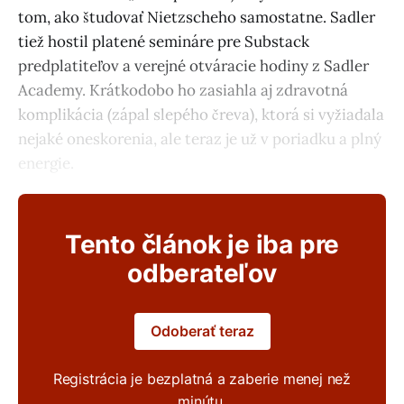
tom, ako študovať Nietzscheho samostatne. Sadler
tiež hostil platené semináre pre Substack
predplatiteľov a verejné otváracie hodiny z Sadler
Academy. Krátkodobo ho zasiahla aj zdravotná
komplikácia (zápal slepého čreva), ktorá si vyžiadala
nejaké oneskorenia, ale teraz je už v poriadku a plný
energie.
Tento článok je iba pre
odberateľov
Odoberať teraz
Registrácia je bezplatná a zaberie menej než
minútu.