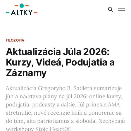
FILOZOFIA
Aktualizácia Júla 2026:
Kurzy, Videá, Podujatia a
Záznamy
Aktualizácia Gregoryho B. Sadlera sumarizuje
jún a načrtáva plány na júl 2026: online kurzy,
podujatia, podcasty a ďalšie. Júl prinesie AMA
stretnutie, nové recenzie kníh a ponorenie sa
do tém, ako patriotizmus a sloboda. Nechýbajú
workshopy Stoic Heart®!