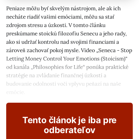
Peniaze môžu byť skvelým nástrojom, ale ak ich
necháte riadiť vašimi emóciami, môžu sa stať
zdrojom stresu a úzkosti. V tomto článku
preskúmame stoickú filozofiu Senecu a jeho rady,
ako si udržať kontrolu nad svojimi financiami a
zároveň zachovať pokoj mysle. Video „Seneca - Stop
Letting Money Control Your Emotions (Stoicism)“
od kanála „Philosophies for Life“ ponúka praktické
stratégie na zvládanie finančnej úzkosti a
budovanie odolnosti voči vplyvu peňazí na naše
emócie.
Tento článok je iba pre
odberateľov