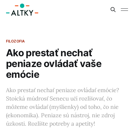
FILOZOFIA
Ako prestať nechať
peniaze ovládať vaše
emócie
Ako prestať nechať peniaze ovládať emócie?
Stoická múdrosť Senecu učí rozlišovať, čo
môžeme ovládať (myšlienky) od toho, čo nie
(ekonomika). Peniaze sú nástroj, nie zdroj
úzkosti. Rozlíšte potreby a apetíty!