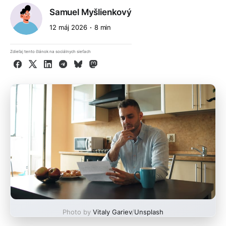
Samuel Myšlienkový
12 máj 2026
8 min
Zdieľaj tento článok na sociálnych sieťach
Facebook
X
LinkedIn
Telegram
Bluesky
Mastodon
Photo by
Vitaly Gariev
/
Unsplash