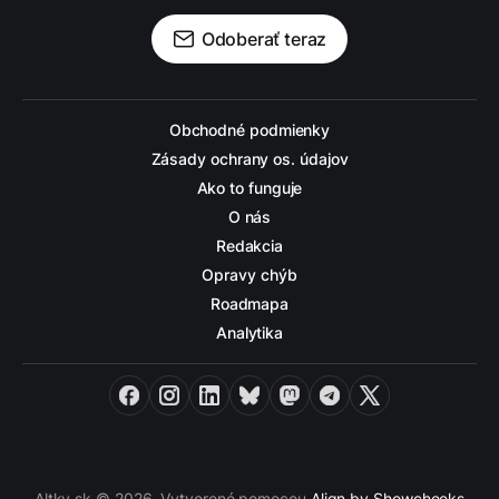
Odoberať teraz
Obchodné podmienky
Zásady ochrany os. údajov
Ako to funguje
O nás
Redakcia
Opravy chýb
Roadmapa
Analytika
Facebook
Instagram
LinkedIn
Bluesky
Mastodon
Telegram
X
Altky.sk © 2026. Vytvorené pomocou
Align by Showcheeks