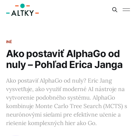
INÉ
Ako postaviť AlphaGo od
nuly – Pohľad Erica Janga
Ako postaviť AlphaGo od nuly? Eric Jang
vysvetľuje, ako využiť moderné AI nástroje na
vytvorenie podobného systému. AlphaGo
kombinuje Monte Carlo Tree Search (MCTS) s
neurónovými sieťami pre efektívne učenie a
riešenie komplexných hier ako Go.