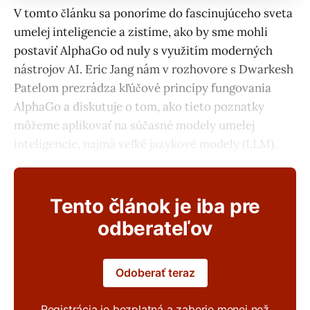
V tomto článku sa ponoríme do fascinujúceho sveta
umelej inteligencie a zistíme, ako by sme mohli
postaviť AlphaGo od nuly s využitím moderných
nástrojov AI. Eric Jang nám v rozhovore s Dwarkesh
Patelom prezrádza kľúčové princípy fungovania
AlphaGo a diskutuje o tom, ako tieto poznatky
môžeme aplikovať na súčasné modely umelej
inteligencie, najmä veľké jazykové modely (LLM).
Tento článok je iba pre
odberateľov
Odoberať teraz
Registrácia je bezplatná a zaberie menej než