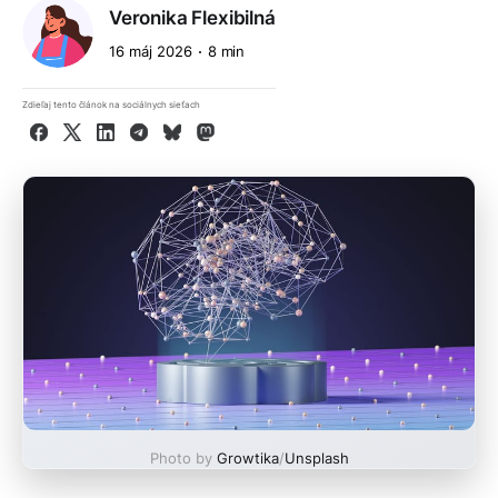
Veronika Flexibilná
16 máj 2026
8 min
Zdieľaj tento článok na sociálnych sieťach
Facebook
X
LinkedIn
Telegram
Bluesky
Mastodon
Photo by
Growtika
/
Unsplash