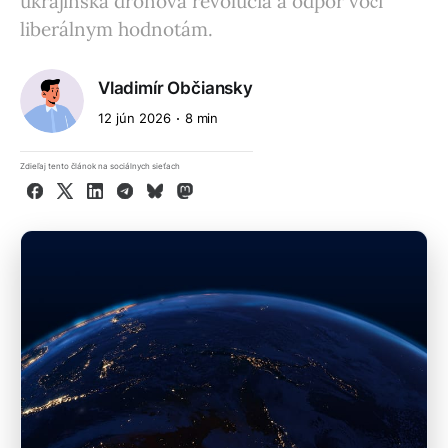
ukrajinská dronová revolúcia a odpor voči
liberálnym hodnotám.
Vladimír Občiansky
12 jún 2026
8 min
Zdieľaj tento článok na sociálnych sieťach
Facebook
X
LinkedIn
Telegram
Bluesky
Mastodon