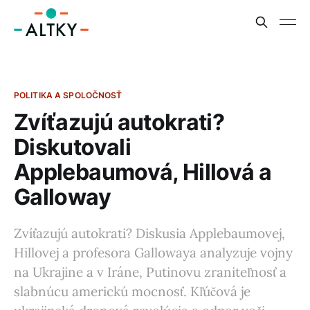
POLITIKA A SPOLOČNOSŤ
Zvíťazujú autokrati?
Diskutovali
Applebaumová, Hillová a
Galloway
Zvíťazujú autokrati? Diskusia Applebaumovej,
Hillovej a profesora Gallowaya analyzuje vojny
na Ukrajine a v Iráne, Putinovu zraniteľnosť a
slabnúcu americkú mocnosť. Kľúčová je