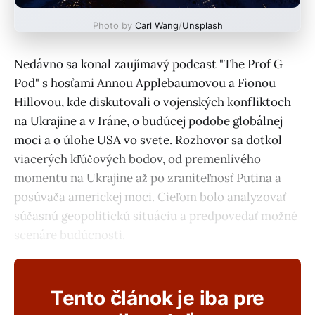
Photo by
Carl Wang
/
Unsplash
Nedávno sa konal zaujímavý podcast "The Prof G
Pod" s hosťami Annou Applebaumovou a Fionou
Hillovou, kde diskutovali o vojenských konfliktoch
na Ukrajine a v Iráne, o budúcej podobe globálnej
moci a o úlohe USA vo svete. Rozhovor sa dotkol
viacerých kľúčových bodov, od premenlivého
momentu na Ukrajine až po zraniteľnosť Putina a
posúvača americkej moci. Cieľom bolo analyzovať
súčasnú geopolitickú situáciu a predpovedať možné
scenáre budúcnosti.
Tento článok je iba pre