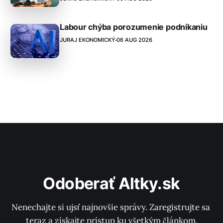
Labour chýba porozumenie podnikaniu
JURAJ EKONOMICKÝ
06 AUG 2026
Odoberať Altky.sk
Nenechajte si ujsť najnovšie správy. Zaregistrujte sa 
teraz a získajte prístup ku všetkým článkom.