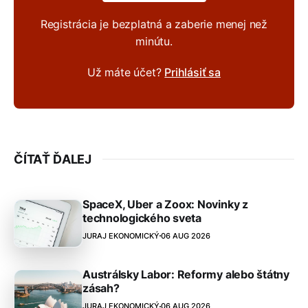
Registrácia je bezplatná a zaberie menej než
minútu.
Už máte účet?
Prihlásiť sa
ČÍTAŤ ĎALEJ
SpaceX, Uber a Zoox: Novinky z
technologického sveta
JURAJ EKONOMICKÝ
06 AUG 2026
Austrálsky Labor: Reformy alebo štátny
zásah?
JURAJ EKONOMICKÝ
06 AUG 2026