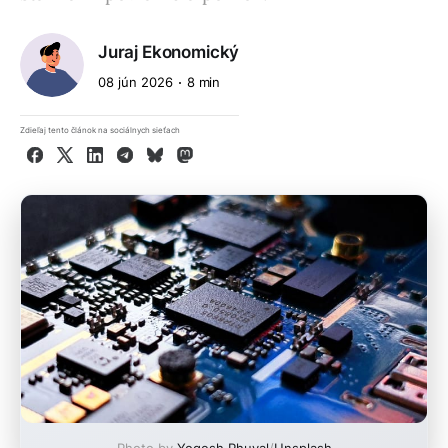
Juraj Ekonomický
08 jún 2026
8 min
Zdieľaj tento článok na sociálnych sieťach
Facebook
X
LinkedIn
Telegram
Bluesky
Mastodon
Photo by
Yogesh Phuyal
/
Unsplash