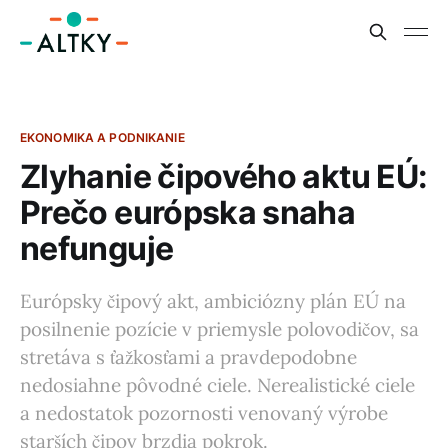
EKONOMIKA A PODNIKANIE
Zlyhanie čipového aktu EÚ:
Prečo európska snaha
nefunguje
Európsky čipový akt, ambiciózny plán EÚ na
posilnenie pozície v priemysle polovodičov, sa
stretáva s ťažkosťami a pravdepodobne
nedosiahne pôvodné ciele. Nerealistické ciele
a nedostatok pozornosti venovaný výrobe
starších čipov brzdia pokrok.