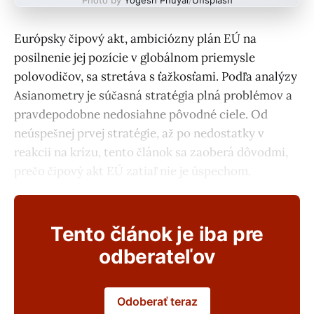
Európsky čipový akt, ambiciózny plán EÚ na
posilnenie jej pozície v globálnom priemysle
polovodičov, sa stretáva s ťažkosťami. Podľa analýzy
Asianometry je súčasná stratégia plná problémov a
pravdepodobne nedosiahne pôvodné ciele. Od
neúspešnej prvej stratégie, až po nedostatky v
reakcii na krízu, tento článok sa zaoberá dôvodmi,
prečo čipový akt EÚ zatiaľ nie je úspechom.
Tento článok je iba pre
odberateľov
Odoberať teraz