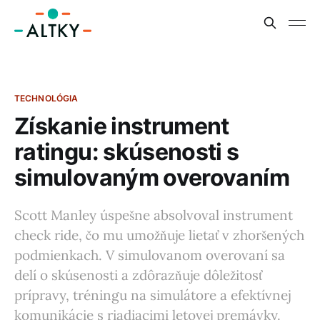
TECHNOLÓGIA
Získanie instrument
ratingu: skúsenosti s
simulovaným overovaním
Scott Manley úspešne absolvoval instrument
check ride, čo mu umožňuje lietať v zhoršených
podmienkach. V simulovanom overovaní sa
delí o skúsenosti a zdôrazňuje dôležitosť
prípravy, tréningu na simulátore a efektívnej
komunikácie s riadiacimi letovej premávky.