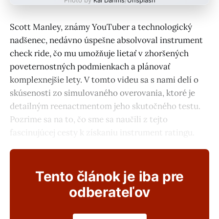
Scott Manley, známy YouTuber a technologický
nadšenec, nedávno úspešne absolvoval instrument
check ride, čo mu umožňuje lietať v zhoršených
poveternostných podmienkach a plánovať
komplexnejšie lety. V tomto videu sa s nami delí o
skúsenosti zo simulovaného overovania, ktoré je
detailným reenactmentom jeho skutočného testu.
Pozrime sa na to, čo sme sa naučili z tejto
fascinujúcej cesty k získaniu instrument ratingu.
Tento článok je iba pre
odberateľov