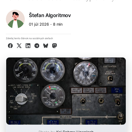
Štefan Algoritmov
01 júl 2026
8 min
Zdieľaj tento článok na sociálnych sieťach
Facebook
X
LinkedIn
Telegram
Bluesky
Mastodon
Photo by
Kai Dahms
/
Unsplash