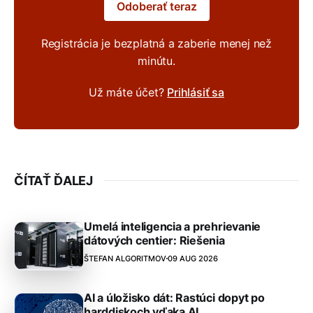
Odoberať teraz
Registrácia je bezplatná a zaberie menej než
minútu.
Už máte účet?
Prihlásiť sa
ČÍTAŤ ĎALEJ
Umelá inteligencia a prehrievanie
dátových centier: Riešenia
ŠTEFAN ALGORITMOV
09 AUG 2026
AI a úložisko dát: Rastúci dopyt po
harddiskoch vďaka AI