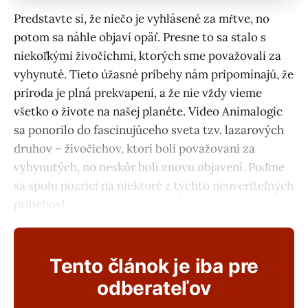
Predstavte si, že niečo je vyhlásené za mŕtve, no
potom sa náhle objaví opäť. Presne to sa stalo s
niekoľkými živočíchmi, ktorých sme považovali za
vyhynuté. Tieto úžasné príbehy nám pripomínajú, že
príroda je plná prekvapení, a že nie vždy vieme
všetko o živote na našej planéte. Video Animalogic
sa ponorilo do fascinujúceho sveta tzv. lazarových
druhov – živočíchov, ktorí boli považovaní za
vyhynutých, no neskôr boli znovu objavení. Poďme
sa spolu pozrieť na niektoré z týchto neuveriteľných
príbehov!
Tento článok je iba pre
odberateľov