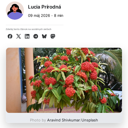
Lucia Prírodná
09 máj 2026
8 min
Zdieľaj tento článok na sociálnych sieťach
Facebook
X
LinkedIn
Telegram
Bluesky
Mastodon
Photo by
Aravind Shivkumar
/
Unsplash