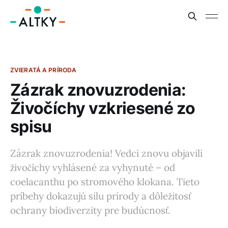
ZVIERATÁ A PRÍRODA
Zázrak znovuzrodenia:
Živočíchy vzkriesené zo
spisu
Zázrak znovuzrodenia! Vedci znovu objavili
živočíchy vyhlásené za vyhynuté – od
coelacanthu po stromového klokana. Tieto
príbehy dokazujú silu prírody a dôležitosť
ochrany biodiverzity pre budúcnosť.