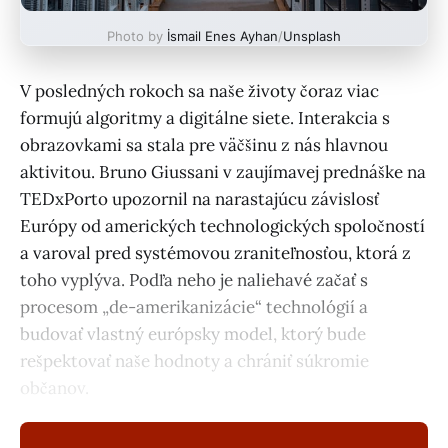
Photo by
İsmail Enes Ayhan
/
Unsplash
V posledných rokoch sa naše životy čoraz viac
formujú algoritmy a digitálne siete. Interakcia s
obrazovkami sa stala pre väčšinu z nás hlavnou
aktivitou. Bruno Giussani v zaujímavej prednáške na
TEDxPorto upozornil na narastajúcu závislosť
Európy od amerických technologických spoločností
a varoval pred systémovou zraniteľnosťou, ktorá z
toho vyplýva. Podľa neho je naliehavé začať s
procesom „de-amerikanizácie“ technológií a
budovať vlastný európsky model, ktorý bude
rešpektovať naše hodnoty a chrániť súkromie
občanov.