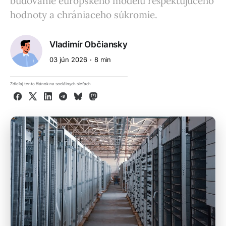
budovanie európskeho modelu rešpektujúceho
hodnoty a chrániaceho súkromie.
Vladimír Občiansky
03 jún 2026
8 min
Zdieľaj tento článok na sociálnych sieťach
Facebook
X
LinkedIn
Telegram
Bluesky
Mastodon