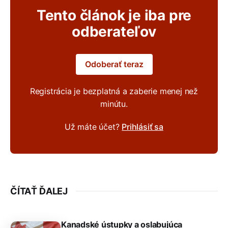
Tento článok je iba pre
odberateľov
Odoberať teraz
Registrácia je bezplatná a zaberie menej než
minútu.
Už máte účet?
Prihlásiť sa
ČÍTAŤ ĎALEJ
Kanadské ústupky a oslabujúca