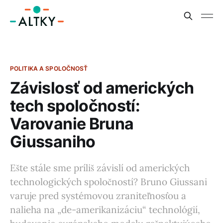
POLITIKA A SPOLOČNOSŤ
Závislosť od amerických
tech spoločností:
Varovanie Bruna
Giussaniho
Ešte stále sme príliš závislí od amerických
technologických spoločností? Bruno Giussani
varuje pred systémovou zraniteľnosťou a
nalieha na „de-amerikanizáciu“ technológií,