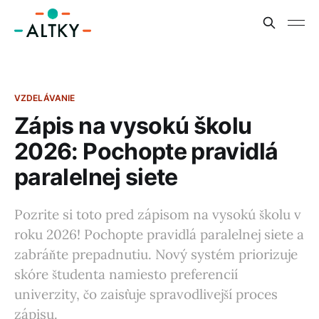
VZDELÁVANIE
Zápis na vysokú školu
2026: Pochopte pravidlá
paralelnej siete
Pozrite si toto pred zápisom na vysokú školu v
roku 2026! Pochopte pravidlá paralelnej siete a
zabráňte prepadnutiu. Nový systém priorizuje
skóre študenta namiesto preferencií
univerzity, čo zaisťuje spravodlivejší proces
zápisu.