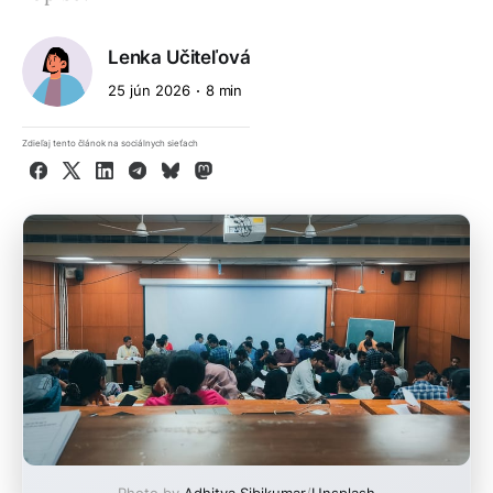
Lenka Učiteľová
25 jún 2026
8 min
Zdieľaj tento článok na sociálnych sieťach
Facebook
X
LinkedIn
Telegram
Bluesky
Mastodon
Photo by
Adhitya Sibikumar
/
Unsplash