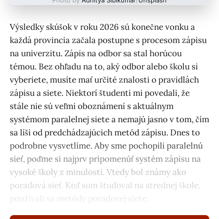
Výsledky skúšok v roku 2026 sú konečne vonku a
každá provincia začala postupne s procesom zápisu
na univerzitu. Zápis na odbor sa stal horúcou
témou. Bez ohľadu na to, aký odbor alebo školu si
vyberiete, musíte mať určité znalosti o pravidlách
zápisu a siete. Niektorí študenti mi povedali, že
stále nie sú veľmi oboznámení s aktuálnym
systémom paralelnej siete a nemajú jasno v tom, čím
sa líši od predchádzajúcich metód zápisu. Dnes to
podrobne vysvetlíme. Aby sme pochopili paralelnú
sieť, poďme si najprv pripomenúť systém zápisu na
vysoké školy z minulosti. Vtedy bol známy ako
poradová sieť. Keď som študoval na strednej škole,
používali sa metódy poradovej siete.