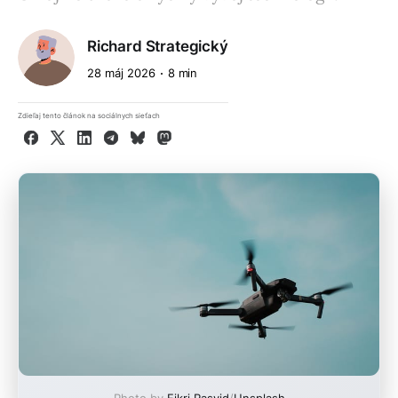
Richard Strategický
28 máj 2026
8 min
Zdieľaj tento článok na sociálnych sieťach
Facebook
X
LinkedIn
Telegram
Bluesky
Mastodon
Photo by
Fikri Rasyid
/
Unsplash