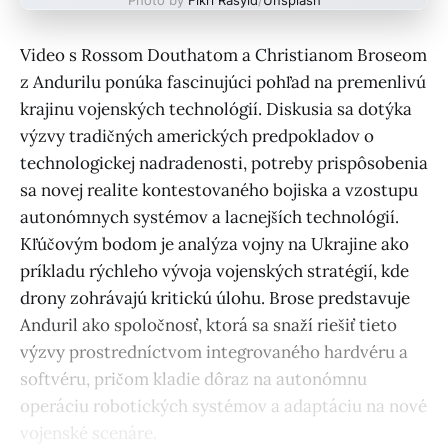
Video s Rossom Douthatom a Christianom Broseom
z Andurilu ponúka fascinujúci pohľad na premenlivú
krajinu vojenských technológií. Diskusia sa dotýka
výzvy tradičných amerických predpokladov o
technologickej nadradenosti, potreby prispôsobenia
sa novej realite kontestovaného bojiska a vzostupu
autonómnych systémov a lacnejších technológií.
Kľúčovým bodom je analýza vojny na Ukrajine ako
príkladu rýchleho vývoja vojenských stratégií, kde
drony zohrávajú kritickú úlohu. Brose predstavuje
Anduril ako spoločnosť, ktorá sa snaží riešiť tieto
výzvy prostredníctvom integrovaného hardvéru a
softvéru, pričom kladie dôraz na autonómnu
operáciu robotických systémov a adaptáciu na nové
vojenské scenáre.