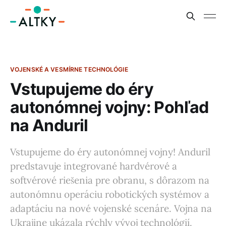
VOJENSKÉ A VESMÍRNE TECHNOLÓGIE
Vstupujeme do éry
autonómnej vojny: Pohľad
na Anduril
Vstupujeme do éry autonómnej vojny! Anduril
predstavuje integrované hardvérové a
softvérové riešenia pre obranu, s dôrazom na
autonómnu operáciu robotických systémov a
adaptáciu na nové vojenské scenáre. Vojna na
Ukrajine ukázala rýchly vývoj technológií.