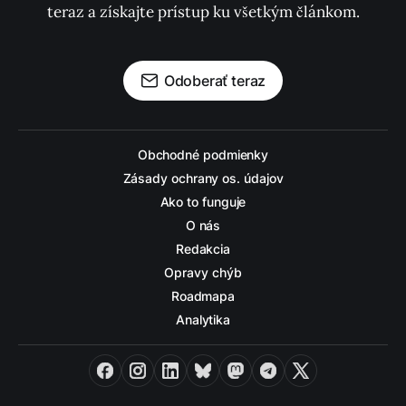
teraz a získajte prístup ku všetkým článkom.
Odoberať teraz
Obchodné podmienky
Zásady ochrany os. údajov
Ako to funguje
O nás
Redakcia
Opravy chýb
Roadmapa
Analytika
Facebook
Instagram
LinkedIn
Bluesky
Mastodon
Telegram
X