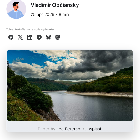
Vladimír Občiansky
25 apr 2026
8 min
Zdieľaj tento článok na sociálnych sieťach
Facebook
X
LinkedIn
Telegram
Bluesky
Mastodon
Photo by
Lee Peterson
/
Unsplash