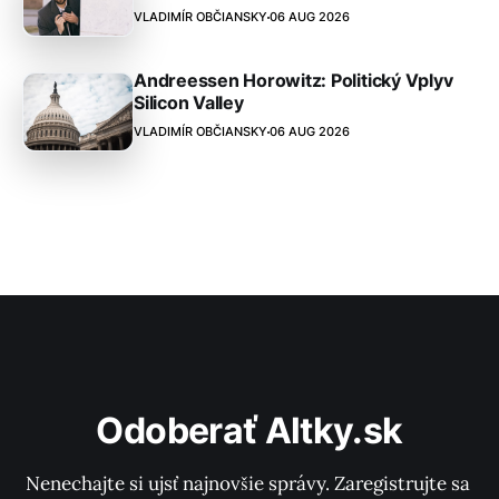
VLADIMÍR OBČIANSKY
06 AUG 2026
Andreessen Horowitz: Politický Vplyv
Silicon Valley
VLADIMÍR OBČIANSKY
06 AUG 2026
Odoberať Altky.sk
Nenechajte si ujsť najnovšie správy. Zaregistrujte sa 