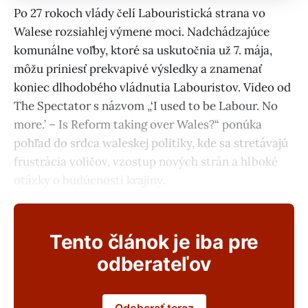
Po 27 rokoch vlády čelí Labouristická strana vo
Walese rozsiahlej výmene moci. Nadchádzajúce
komunálne voľby, ktoré sa uskutočnia už 7. mája,
môžu priniesť prekvapivé výsledky a znamenať
koniec dlhodobého vládnutia Labouristov. Video od
The Spectator s názvom „‘I used to be Labour. No
more.’ – Is Reform taking over Wales?“ ponúka
pohľad do srdca waleskej politiky, kde sa stretávajú
frustrácia voličov, vzostup nových strán a hlboké
otázky o budúcnosti krajiny.
Tento článok je iba pre
odberateľov
Odoberať teraz