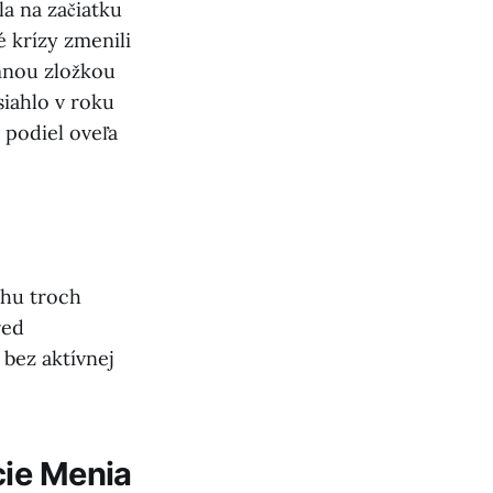
a na začiatku
é krízy zmenili
mnou zložkou
iahlo v roku
 podiel oveľa
ehu troch
red
bez aktívnej
cie Menia