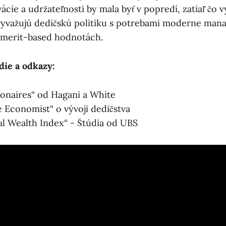
ácie a udržateľnosti by mala byť v popredí, zatiaľ čo 
 vyvažujú dedičskú politiku s potrebami moderne ma
 merit-based hodnotách.
die a odkazy:
lionaires“ od Hagani a White
Economist“ o vývoji dedičstva
al Wealth Index“ - Štúdia od UBS