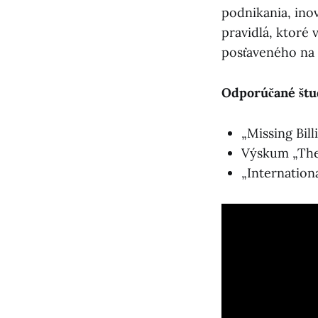
podnikania, inov
pravidlá, ktoré
posťaveného na
Odporúčané štu
„Missing Bil
Výskum „The 
„Internation