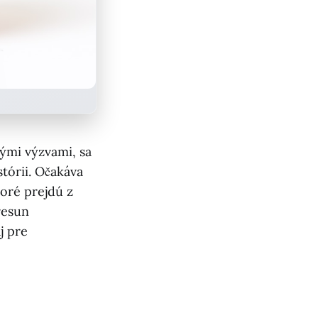
kými výzvami, sa
tórii. Očakáva
toré prejdú z
resun
j pre