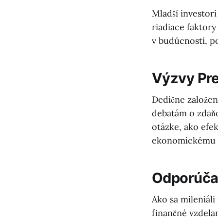
Mladší investori
riadiace faktory
v budúcnosti, po
Výzvy Pre
Dedične založen
debatám o zdaňo
otázke, ako efek
ekonomickému ra
Odporúčan
Ako sa mileniáli
finančné vzdela