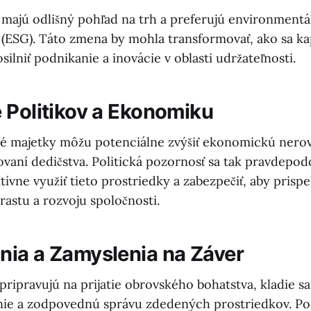
 majú odlišný pohľad na trh a preferujú environmentál
 (ESG). Táto zmena by mohla transformovať, ako sa kap
silniť podnikanie a inovácie v oblasti udržateľnosti.
 Politikov a Ekonomiku
é majetky môžu potenciálne zvýšiť ekonomickú nerovn
vaní dedičstva. Politická pozornosť sa tak pravdepo
tívne využiť tieto prostriedky a zabezpečiť, aby prispel
stu a rozvoju spoločnosti.
ia a Zamyslenia na Záver
 pripravujú na prijatie obrovského bohatstva, kladie s
nie a zodpovednú správu zdedených prostriedkov. P