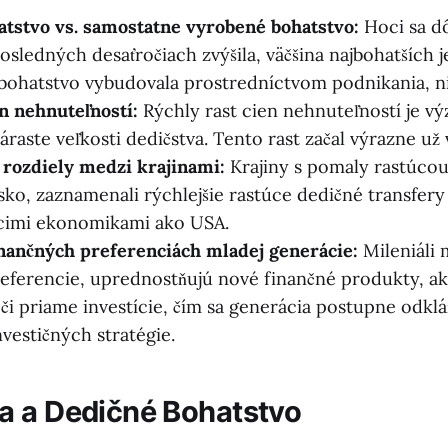
tstvo vs. samostatne vyrobené bohatstvo:
Hoci sa dô
osledných desaťročiach zvýšila, väčšina najbohatších 
 bohatstvo vybudovala prostredníctvom podnikania, n
n nehnuteľností:
Rýchly rast cien nehnuteľností je 
raste veľkosti dedičstva. Tento rast začal výrazne už 
rozdiely medzi krajinami:
Krajiny s pomaly rastúco
nsko, zaznamenali rýchlejšie rastúce dedičné transfery
úcimi ekonomikami ako USA.
nančných preferenciách mladej generácie:
Mileniáli 
referencie, uprednostňujú nové finančné produkty, a
i priame investície, čím sa generácia postupne odkl
nvestičných stratégie.
 a Dedičné Bohatstvo