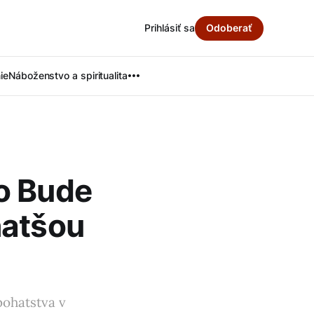
Prihlásiť sa
Odoberať
ie
Náboženstvo a spiritualita
o Bude
hatšou
bohatstva v