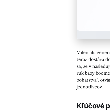
Mileniáli, gene
teraz dostáva do
sa, že v nasledu
rúk baby boomer
bohatstva“, otv
jednotlivcov.
Kľúčové 