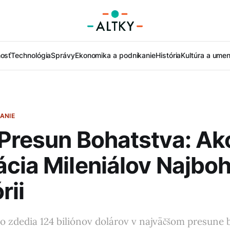
nosť
Technológia
Správy
Ekonomika a podnikanie
História
Kultúra a umen
ANIE
Presun Bohatstva: Ak
cia Mileniálov Najbo
rii
ro zdedia 124 biliónov dolárov v najväčšom presune 