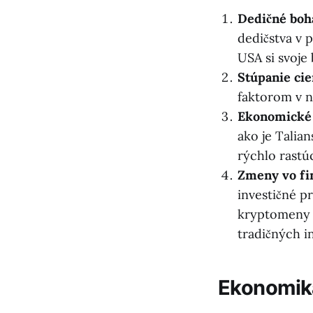
Dedičné boha
dedičstva v p
USA si svoje
Stúpanie cie
faktorom v ná
Ekonomické 
ako je Talia
rýchlo rast
Zmeny vo fi
investičné p
kryptomeny č
tradičných i
Ekonomika