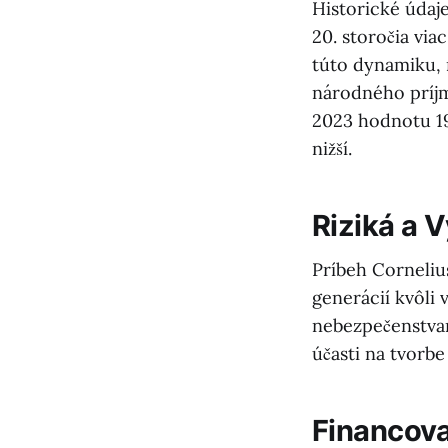
Historické údaj
20. storočia via
túto dynamiku, 
národného príjm
2023 hodnotu 19
nižší.
Riziká a 
Príbeh Corneliu
generácií kvôli
nebezpečenstvam
účasti na tvorb
Financova