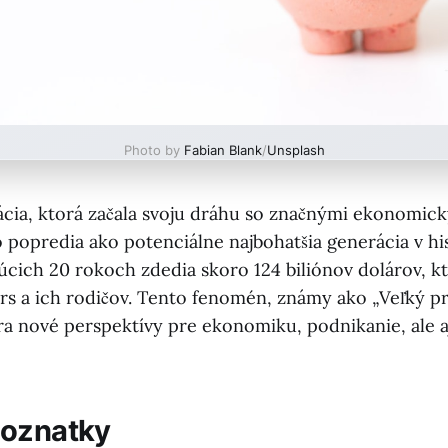
Photo by
Fabian Blank
/
Unsplash
rácia, ktorá začala svoju dráhu so značnými ekonomic
 popredia ako potenciálne najbohatšia generácia v his
júcich 20 rokoch zdedia skoro 124 biliónov dolárov, k
s a ich rodičov. Tento fenomén, známy ako „Veľký p
ára nové perspektívy pre ekonomiku, podnikanie, ale a
poznatky