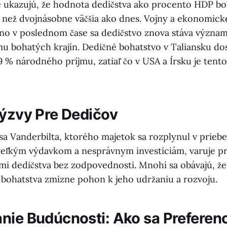
e ukazujú, že hodnota dedičstva ako procento HDP bol
c než dvojnásobne väčšia ako dnes. Vojny a ekonomick
no v poslednom čase sa dedičstvo znova stáva význa
u bohatých krajín. Dedičné bohatstvo v Taliansku dos
 % národného príjmu, zatiaľ čo v USA a Írsku je tento
Výzvy Pre Dedičov
sa Vanderbilta, ktorého majetok sa rozplynul v prieb
 veľkým výdavkom a nesprávnym investíciám, varuje p
i dedičstva bez zodpovednosti. Mnohí sa obávajú, že 
e bohatstva zmizne pohon k jeho udržaniu a rozvoju.
nie Budúcnosti: Ako sa Preferen