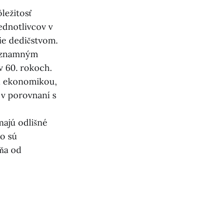
ležitosť
jednotlivcov v
ie dedičstvom.
významným
v 60. rokoch.
u ekonomikou,
 v porovnaní s
majú odlišné
ko sú
áňa od