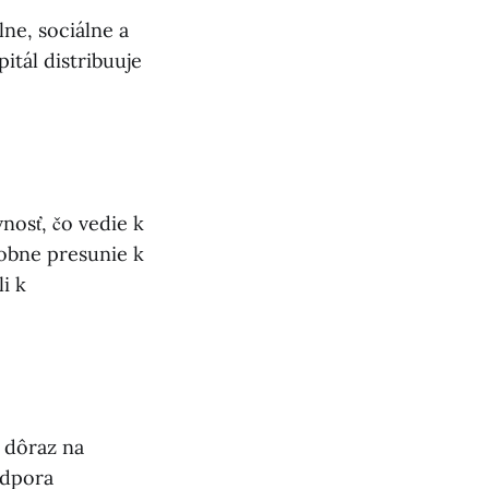
ne, sociálne a
itál distribuuje
osť, čo vedie k
dobne presunie k
i k
a dôraz na
odpora