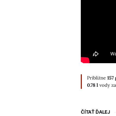
Približne
157
0.78 l
vody za
ČÍTAŤ ĎALEJ