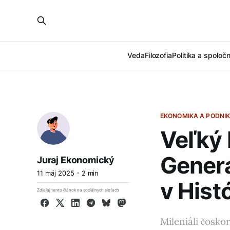
Veda
Filozofia
Politika a spoloč
EKONOMIKA A PODNIK
Veľký 
Generá
Juraj Ekonomický
11 máj 2025
2 min
v Histó
Zdieľaj tento článok na sociálnych sieťach
Facebook
X
LinkedIn
Telegram
Bluesky
Mastodon
Mileniáli čosko