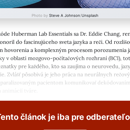
Photo by
Steve A Johnson
/
Unsplash
zóde Huberman Lab Essentials sa Dr. Eddie Chang, r
noril do fascinujúceho sveta jazyka a reči. Od rozliš
 hovorenia a komplexným procesom porozumenia ja
ky v oblasti mozgovo-počítačových rozhraní (BCI), t
znatky pre každého, kto sa zaujíma o neurovedu, jazy
ie. Zvlášť pôsobivá je jeho práca na neurálnych rečov
 paralizovaným pacientom komunikovať dekódovaním
a animácií tváre.
ento článok je iba pre odberateľ