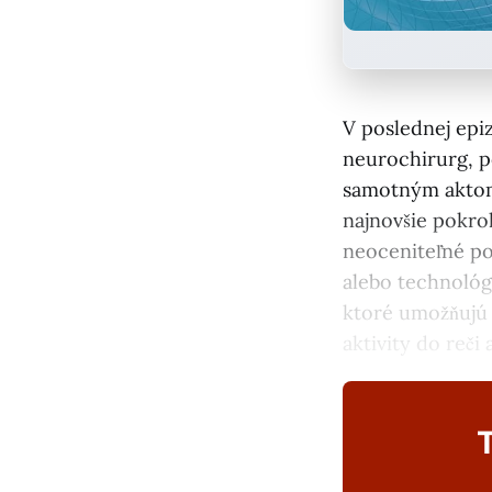
V poslednej epi
neurochirurg, po
samotným aktom
najnovšie pokro
neoceniteľné po
alebo technológ
ktoré umožňujú
aktivity do reči 
T