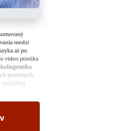
enomovaný
ovania medzi
zyka až po
oto video ponúka
kolingvistiku
ých protézach,
 neurálnej
ov