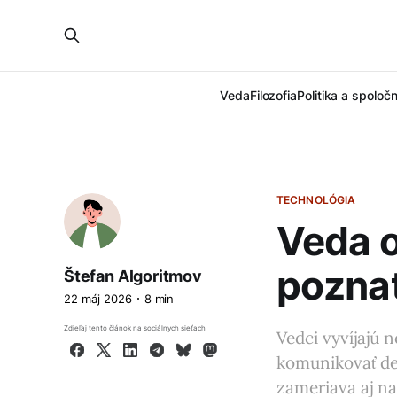
Veda
Filozofia
Politika a spoloč
TECHNOLÓGIA
Veda o
poznat
Štefan Algoritmov
22 máj 2026
8 min
Zdieľaj tento článok na sociálnych sieťach
Vedci vyvíjajú
Facebook
X
LinkedIn
Telegram
Bluesky
Mastodon
komunikovať dek
zameriava aj na 