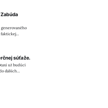
a Zabúda
hu generovaného
 faktickej
a pre budúcnosť AI.
rčnej súťaže.
taxi už budúci
do ďalších
až 5000 vozidiel.