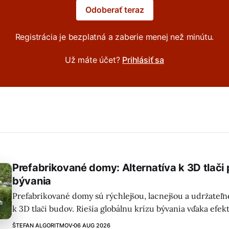
Odoberať teraz
Registrácia je bezplatná a zaberie menej než minútu.
Už máte účet?
Prihlásiť sa
Prefabrikované domy: Alternatíva k 3D tlači 
bývania
Prefabrikované domy sú rýchlejšou, lacnejšou a udržateľn
k 3D tlači budov. Riešia globálnu krízu bývania vďaka efek
výrobe a montáži na mieste.
ŠTEFAN ALGORITMOV
06 AUG 2026