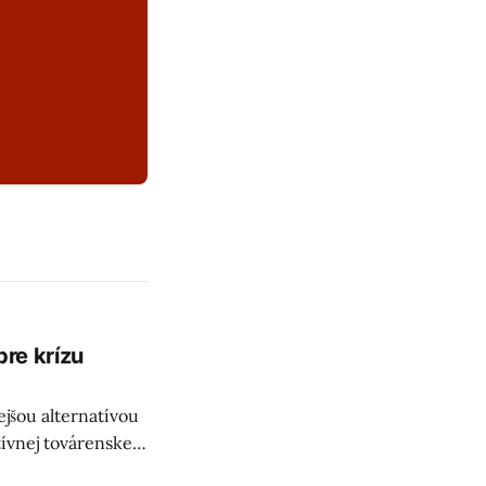
pre krízu
ejšou alternatívou
tívnej továrenskej