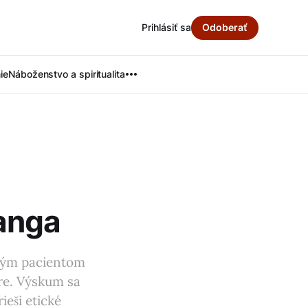
Prihlásiť sa
Odoberať
ie
Náboženstvo a spiritualita
anga
aným pacientom
áre. Výskum sa
ieši etické