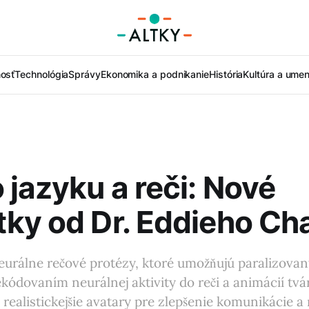
nosť
Technológia
Správy
Ekonomika a podnikanie
História
Kultúra a umen
 jazyku a reči: Nové
ky od Dr. Eddieho Ch
 neurálne rečové protézy, ktoré umožňujú paralizov
ódovaním neurálnej aktivity do reči a animácií tv
realistickejšie avatary pre zlepšenie komunikácie a r