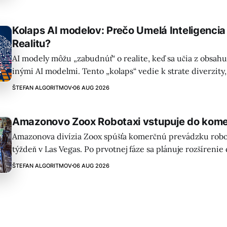
Kolaps AI modelov: Prečo Umelá Inteligenci
Realitu?
AI modely môžu „zabudnúť“ o realite, keď sa učia z obsa
inými AI modelmi. Tento „kolaps“ vedie k strate diverzity,
spoľahlivosti a môže zosilňovať zaujatosť. Je to vážna výzv
ŠTEFAN ALGORITMOV
06 AUG 2026
Amazonovo Zoox Robotaxi vstupuje do kome
Amazonova divízia Zoox spúšťa komerčnú prevádzku robo
týždeň v Las Vegas. Po prvotnej fáze sa plánuje rozšírenie 
amerických miest a regulačné orgány povoľujú nasadenie 
ŠTEFAN ALGORITMOV
06 AUG 2026