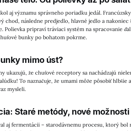
kol aj významu správneho poriadku jedál. Francúzsky
vý chod, následne predjedlo, hlavné jedlo a nakoniec 
e. Polievka pripraví tráviaci systém na spracovanie ďalš
i chuťové bunky po bohatom pokrme.
bunky mimo úst?
 ukazujú, že chuťové receptory sa nachádzajú nielen
 žalúdku! To naznačuje, že umami môže pôsobiť hlbšie 
az mysleli.
ia: Staré metódy, nové možnosti
l aj fermentácii – starodávnemu procesu, ktorý bol 