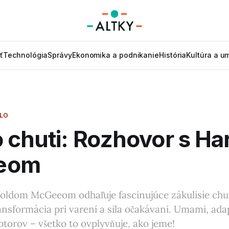
ť
Technológia
Správy
Ekonomika a podnikanie
História
Kultúra a u
DLO
 chuti: Rozhovor s H
eom
ldom McGeeom odhaľuje fascinujúce zákulisie chuti
nsformácia pri varení a sila očakávaní. Umami, ada
torov – všetko to ovplyvňuje, ako jeme!