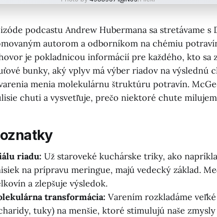
izóde podcastu Andrew Hubermana sa stretávame s 
ovaným autorom a odborníkom na chémiu potravín 
hovor je pokladnicou informácií pre každého, kto sa z
uťové bunky, aký vplyv má výber riadov na výslednú ch
varenia menia molekulárnu štruktúru potravín. McG
lisie chuti a vysvetľuje, prečo niektoré chute milujem
poznatky
álu riadu:
Už staroveké kuchárske triky, ako napríkl
iek na prípravu meringue, majú vedecký základ. Me
lkovín a zlepšuje výsledok.
olekulárna transformácia:
Varením rozkladáme veľké
acharidy, tuky) na menšie, ktoré stimulujú naše zmysly