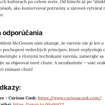
ch kultúrach po celom svete. Od kimchi až po "stinkfi
spôsob, ako konzervovať potraviny a zároveň vytvárať 
e.
a odporúčania
ldom McGeeom nám ukazuje, že varenie nie je len o 
j o pochopení vedeckých princípov, ktoré ovplyvňujú 
imentujte s rôznymi technikami varenia, zamerajte sa 
te sa objavovať nové chute. A nezabudnite – vaše oča
ri vnímaní chuti!
odkazy:
e - Curious Cook:
https://www.curiouscook.com/
niha):
https://amzn.to/4kgH4ZZ