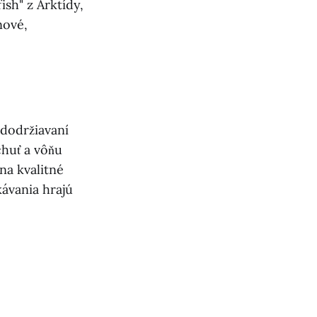
sh" z Arktídy,
nové,
dodržiavaní
chuť a vôňu
na kvalitné
kávania hrajú