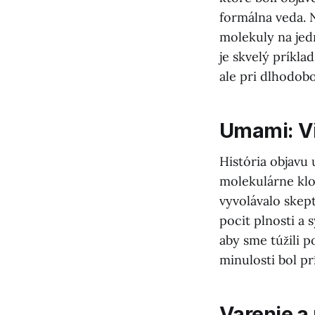
formálna veda. 
molekuly na jed
je skvelý príkl
ale pri dlhodobo
Umami: Vi
História objavu 
molekulárne klo
vyvolávalo skept
pocit plnosti a 
aby sme túžili 
minulosti bol p
Varenie a 