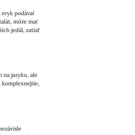
 zvyk podávať
šalát, môže mať
ích jedál, zatiaľ
 na jazyku, ale
a komplexnejšie,
nezávisle