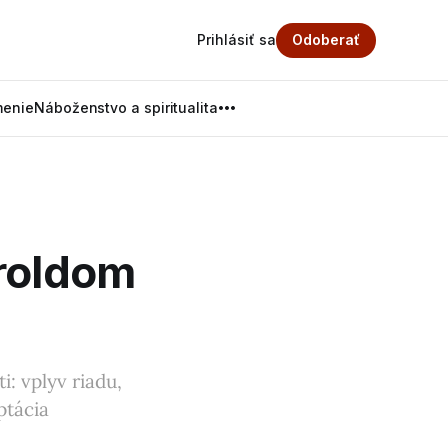
Prihlásiť sa
Odoberať
menie
Náboženstvo a spiritualita
aroldom
: vplyv riadu,
ptácia