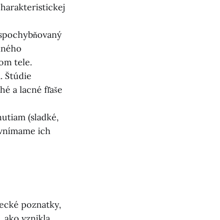
harakteristickej
 spochybňovaný
xného
lom tele.
. Štúdie
hé a lacné fľaše
utiam (sladké,
 vnímame ich
decké poznatky,
 ako vznikla