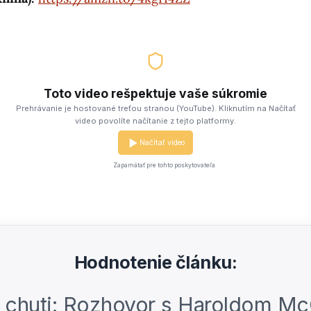
Toto video rešpektuje vaše súkromie
Prehrávanie je hostované treťou stranou (YouTube). Kliknutím na Načítať
video povolíte načítanie z tejto platformy.
Načítať video
Zapamätať pre tohto poskytovateľa
Hodnotenie článku:
 chuti: Rozhovor s Haroldom 