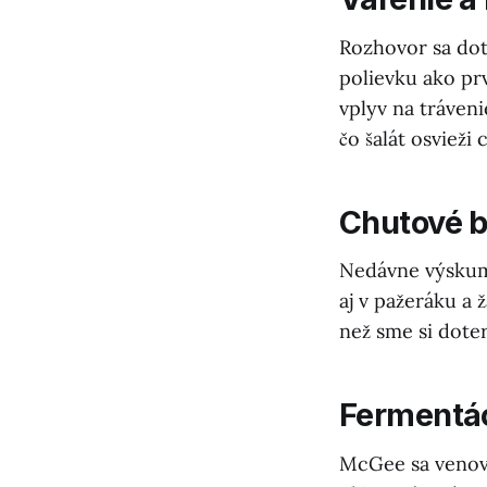
Rozhovor sa dot
polievku ako pr
vplyv na tráveni
čo šalát osviež
Chutové 
Nedávne výskumy
aj v pažeráku a
než sme si doter
Fermentác
McGee sa venova