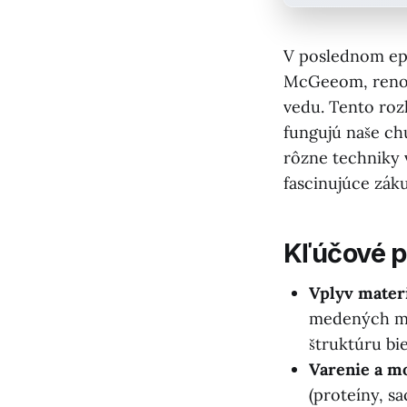
V poslednom ep
McGeeom, renom
vedu. Tento roz
fungujú naše ch
rôzne techniky 
fascinujúce záku
Kľúčové 
Vplyv materi
medených mis
štruktúru bie
Varenie a m
(proteíny, s