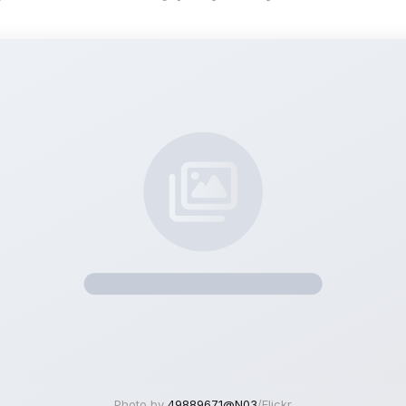
Photo by
49889671@N03
/Flickr