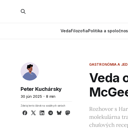
Veda
Filozofia
Politika a spoločnos
GASTRONÓMIA A JE
Veda o
McGe
Peter Kuchársky
30 jún 2025
8 min
Zdieľaj tento článok na sociálnych sieťach
Rozhovor s Haro
Facebook
X
LinkedIn
Telegram
Bluesky
Mastodon
molekulárna tra
chuťových recep