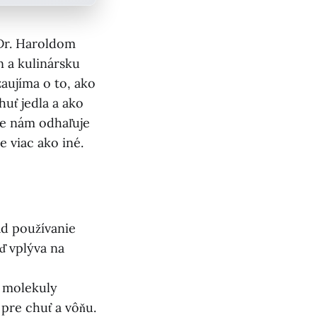
Dr. Haroldom
a kulinársku
aujíma o to, ako
uť jedla a ako
ee nám odhaľuje
e viac ako iné.
ad používanie
ď vplýva na
 molekuly
 pre chuť a vôňu.