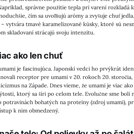
Napríklad, správne použitie tepla pri varení rozkladá
noduchšie, čím sa uvoľňujú arómy a zvyšuje chuť jedl
ad – vytvára tmavé karamelizované kúsky, ktoré sú ne
m skladovaní strácajú svoju intenzitu.
ac ako len chuť
umami je fascinujúca. Japonskí vedci ho prvýkrát ident
novali receptor pre umami v 20. rokoch 20. storočia,
icizmus na Západe. Dnes vieme, že umami je viac ako 
sýtosti, ktorý sa šíri po celom tele. Evolučne sme boli 
po potravinách bohatých na proteíny (zdroj umami), pr
rístup k nim obmedzený.
naše telo: Od polievky až po šalát