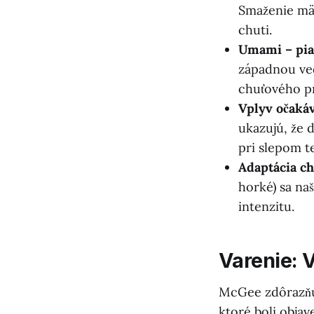
Smaženie mäs
chuti.
Umami – piat
západnou ved
chuťového pro
Vplyv očakáv
ukazujú, že 
pri slepom te
Adaptácia c
horké) sa na
intenzitu.
Varenie: V
McGee zdôrazňuj
ktoré boli obja