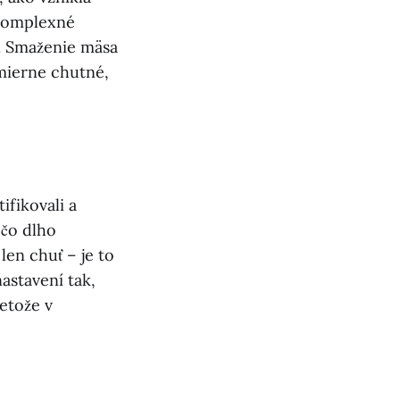
 komplexné
a. Smaženie mäsa
smierne chutné,
ifikovali a
 čo dlho
len chuť – je to
nastavení tak,
etože v