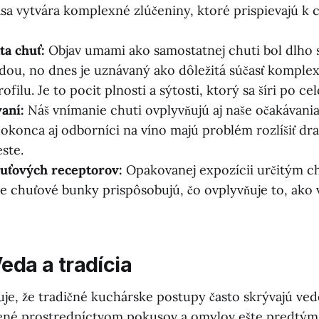
a vytvára komplexné zlúčeniny, ktoré prispievajú k c
a chuť:
Objav umami ako samostatnej chuti bol dlho
ou, no dnes je uznávaný ako dôležitá súčasť komple
filu. Je to pocit plnosti a sýtosti, ktorý sa šíri po ce
aní:
Náš vnímanie chuti ovplyvňujú aj naše očakávania
dokonca aj odborníci na víno majú problém rozlíšiť dra
ste.
huťových receptorov:
Opakovanej expozícii určitým ch
še chuťové bunky prispôsobujú, čo ovplyvňuje to, ako
eda a tradícia
e, že tradičné kuchárske postupy často skrývajú ve
vené prostredníctvom pokusov a omylov ešte predtým,