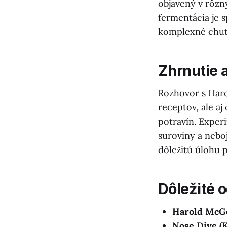
objavený v rôzny
fermentácia je 
komplexné chut
Zhrnutie 
Rozhovor s Haro
receptov, ale a
potravín. Exper
suroviny a neboj
dôležitú úlohu p
Dôležité 
Harold McGe
Nose Dive (K