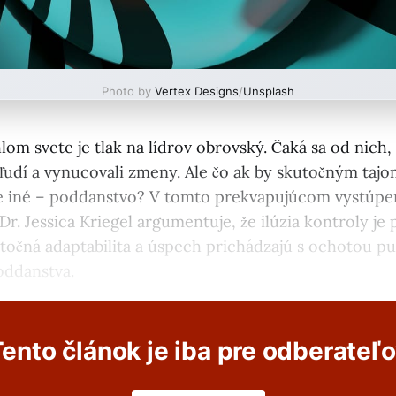
Photo by
Vertex Designs
/
Unsplash
m svete je tlak na lídrov obrovský. Čaká sa od nich,
i ľudí a vynucovali zmeny. Ale čo ak by skutočným ta
e iné – poddanstvo? V tomto prekvapujúcom vystúpe
. Jessica Kriegel argumentuje, že ilúzia kontroly je p
kutočná adaptabilita a úspech prichádzajú s ochotou pus
oddanstva.
ento článok je iba pre odberateľ