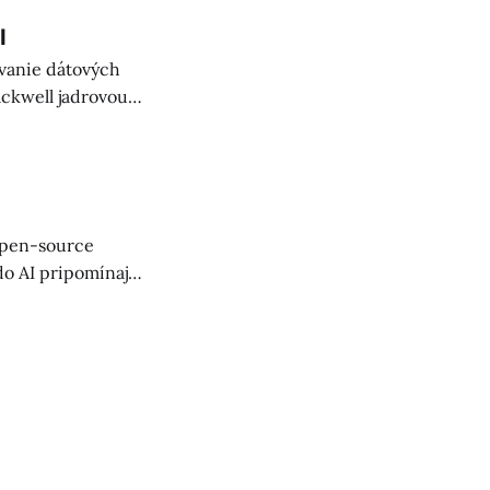
I
ovanie dátových
ackwell jadrovou
 rastúcou potrebou
open-source
 do AI pripomínajú