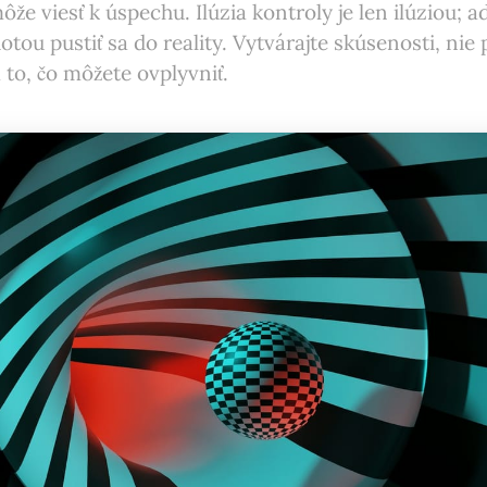
e viesť k úspechu. Ilúzia kontroly je len ilúziou; ad
tou pustiť sa do reality. Vytvárajte skúsenosti, nie 
 to, čo môžete ovplyvniť.