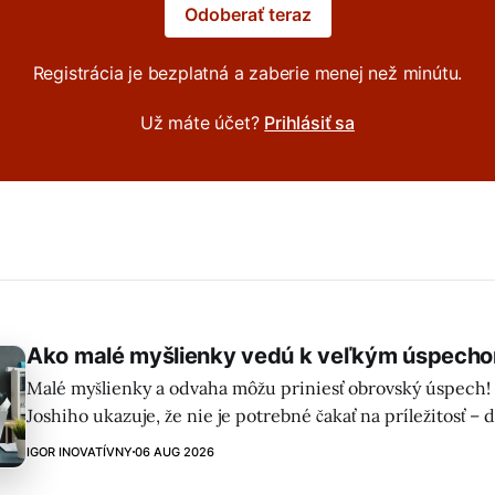
Odoberať teraz
Registrácia je bezplatná a zaberie menej než minútu.
Už máte účet?
Prihlásiť sa
Ako malé myšlienky vedú k veľkým úspech
Malé myšlienky a odvaha môžu priniesť obrovský úspech!
Joshiho ukazuje, že nie je potrebné čakať na príležitosť – dô
rozvíjať sa a robiť odvážne rozhodnutia.
IGOR INOVATÍVNY
06 AUG 2026