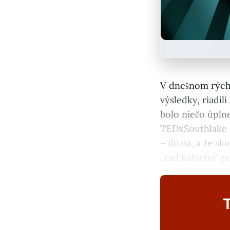
V dnešnom rýchlo
výsledky, riadil
bolo niečo úpln
TEDxSouthlake Dr
– ilúzia, a že s
„radikálneho“ p
T