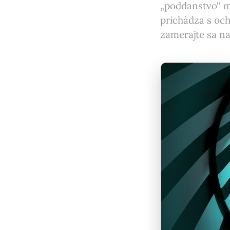
„poddanstvo“ môž
prichádza s ocho
zamerajte sa na