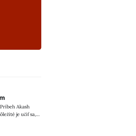
om
 Príbeh Akash
ležité je učiť sa,