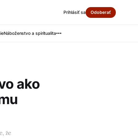
Prihlásiť sa
Odoberať
ie
Náboženstvo a spiritualita
vo ako
ému
e, že