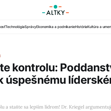
nosť
Technológia
Správy
Ekonomika a podnikanie
História
Kultúra a umen
E
te kontrolu: Poddanst
 k úspešnému lídersk
lu a staňte sa lepším lídrom! Dr. Kriegel argumentuj