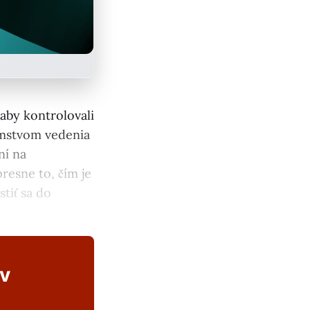
 aby kontrolovali
jomstvom vedenia
ní na
resne to, čím je
tiť sa do
ov