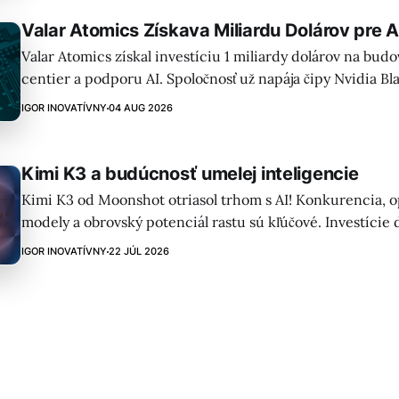
Valar Atomics Získava Miliardu Dolárov pre A
Valar Atomics získal investíciu 1 miliardy dolárov na bud
centier a podporu AI. Spoločnosť už napája čipy Nvidia Bl
energiou a zrýchľuje výrobu reaktorov, aby držala krok s
IGOR INOVATÍVNY
04 AUG 2026
energie pre umelú inteligenciu.
Kimi K3 a budúcnosť umelej inteligencie
Kimi K3 od Moonshot otriasol trhom s AI! Konkurencia, 
modely a obrovský potenciál rastu sú kľúčové. Investície
Rockefellerovu spoločnosť – bezprecedentný potenciál!
IGOR INOVATÍVNY
22 JÚL 2026