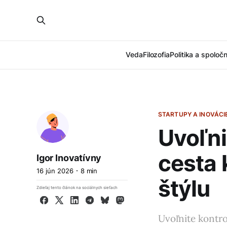
Veda
Filozofia
Politika a spoloč
STARTUPY A INOVÁCI
Uvoľni
cesta
Igor Inovatívny
16 jún 2026
8 min
štýlu
Zdieľaj tento článok na sociálnych sieťach
Facebook
X
LinkedIn
Telegram
Bluesky
Mastodon
Uvoľnite kontro