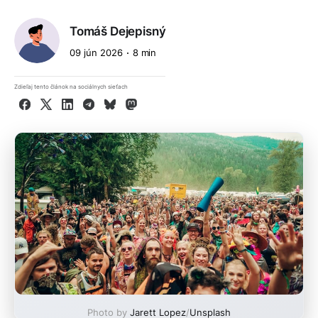
Tomáš Dejepisný
09 jún 2026
8 min
Zdieľaj tento článok na sociálnych sieťach
Facebook
X
LinkedIn
Telegram
Bluesky
Mastodon
Photo by
Jarett Lopez
/
Unsplash