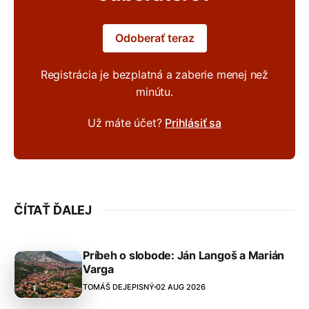
Odoberať teraz
Registrácia je bezplatná a zaberie menej než
minútu.
Už máte účet?
Prihlásiť sa
ČÍTAŤ ĎALEJ
Príbeh o slobode: Ján Langoš a Marián
Varga
TOMÁŠ DEJEPISNÝ
02 AUG 2026