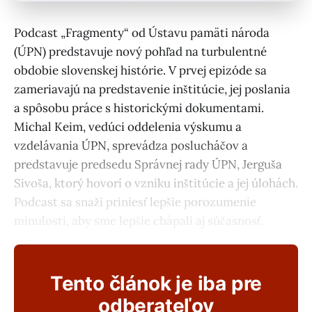
Podcast „Fragmenty“ od Ústavu pamäti národa
(ÚPN) predstavuje nový pohľad na turbulentné
obdobie slovenskej histórie. V prvej epizóde sa
zameriavajú na predstavenie inštitúcie, jej poslania
a spôsobu práce s historickými dokumentami.
Michal Keim, vedúci oddelenia výskumu a
vzdelávania ÚPN, sprevádza poslucháčov a
predstavuje predsedu Správnej rady ÚPN, Jerguša
Sivoša, ktorý hovorí o vzniku inštitúcie a jej úlohách.
Podcast sa snaží priniesť lepšie porozumenie
minulosti, aby sme lepšie chápali aj súčasnosť.
Tento článok je iba pre
odberateľov