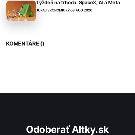
Týždeň na trhoch: SpaceX, AI a Meta
JURAJ EKONOMICKÝ
08 AUG 2026
KOMENTÁRE (
)
Odoberať Altky.sk