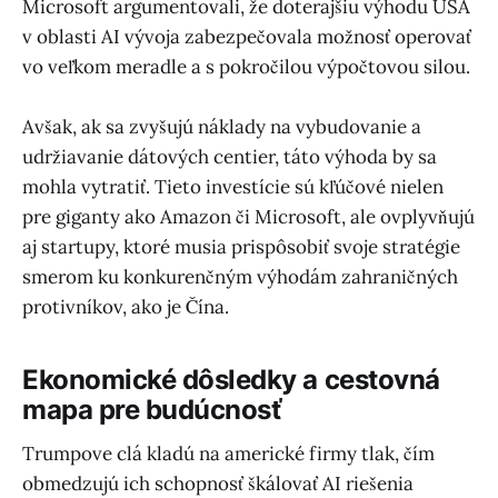
Microsoft argumentovali, že doterajšiu výhodu USA
v oblasti AI vývoja zabezpečovala možnosť operovať
vo veľkom meradle a s pokročilou výpočtovou silou.
Avšak, ak sa zvyšujú náklady na vybudovanie a
udržiavanie dátových centier, táto výhoda by sa
mohla vytratiť. Tieto investície sú kľúčové nielen
pre giganty ako Amazon či Microsoft, ale ovplyvňujú
aj startupy, ktoré musia prispôsobiť svoje stratégie
smerom ku konkurenčným výhodám zahraničných
protivníkov, ako je Čína.
Ekonomické dôsledky a cestovná
mapa pre budúcnosť
Trumpove clá kladú na americké firmy tlak, čím
obmedzujú ich schopnosť škálovať AI riešenia