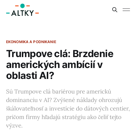
EKONOMIKA A PODNIKANIE
Trumpove clá: Brzdenie
amerických ambícií v
oblasti AI?
Sú Trumpove clá bariérou pre americkú
dominanciu v AI? Zvýšené náklady ohrozujú
škálovateľnosť a investície do dátových centier,
pričom firmy hľadajú stratégiu ako čeliť tejto
výzve.