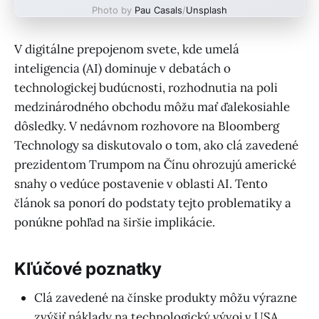
Photo by
Pau Casals
/
Unsplash
V digitálne prepojenom svete, kde umelá
inteligencia (AI) dominuje v debatách o
technologickej budúcnosti, rozhodnutia na poli
medzinárodného obchodu môžu mať ďalekosiahle
dôsledky. V nedávnom rozhovore na Bloomberg
Technology sa diskutovalo o tom, ako clá zavedené
prezidentom Trumpom na Čínu ohrozujú americké
snahy o vedúce postavenie v oblasti AI. Tento
článok sa ponorí do podstaty tejto problematiky a
ponúkne pohľad na širšie implikácie.
Kľúčové poznatky
Clá zavedené na čínske produkty môžu výrazne
zvýšiť náklady na technologický vývoj v USA.