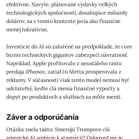
efektívne. Navyše, plánované výdavky veľkých
technologických spoločností, dosahujúce miliardy
dolárov, sa v tomto kontexte javia ako finančne
menej lukratívne.
Investície do AI sú založené na predpoklade, že core
biznis technických gigantov zabezpečí návratnosť.
Napríklad, Apple profitovalo z neustáleho rastu
predaja iPhonov, zatiaľ čo Metta prosperovala z
reklamy. V súčasnosti však tento model nemusí byť
udržateľný, keďže clá menia finančné výpočty a
dopyt po produktoch a službách sa môže meniť.
Záver a odporúčania
Otázka znela takto: Smerujú Trumpove clá
americké AI ambície k stagnácii? Odpoveď nie je