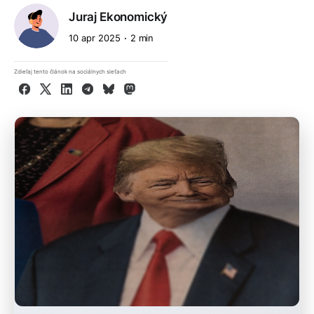
Juraj Ekonomický
10 apr 2025
2 min
Zdieľaj tento článok na sociálnych sieťach
Facebook
X
LinkedIn
Telegram
Bluesky
Mastodon