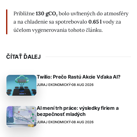
Približne
130 gCO₂
bolo uvľnených do atmosféry
a na chladenie sa spotrebovalo
0.65 l
vody za
účelom vygenerovania tohoto článku.
ČÍTAŤ ĎALEJ
Twilio: Prečo Rastú Akcie Vďaka AI?
JURAJ EKONOMICKÝ
08 AUG 2026
AI mení trh práce: výsledky firiem a
bezpečnosť mladých
JURAJ EKONOMICKÝ
08 AUG 2026