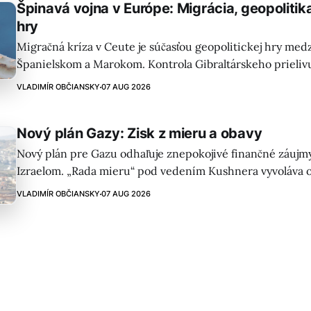
Špinavá vojna v Európe: Migrácia, geopoliti
hry
Migračná kríza v Ceute je súčasťou geopolitickej hry medz
Španielskom a Marokom. Kontrola Gibraltárskeho prieliv
význam pre energetiku a Španielsko čelí tlaku USA.
VLADIMÍR OBČIANSKY
07 AUG 2026
Nový plán Gazy: Zisk z mieru a obavy
Nový plán pre Gazu odhaľuje znepokojivé finančné záujmy
Izraelom. „Rada mieru“ pod vedením Kushnera vyvoláva o
transparentnosti, vplyve súkromných vojenských spoločno
VLADIMÍR OBČIANSKY
07 AUG 2026
potenciálnom konflikte záujmov.