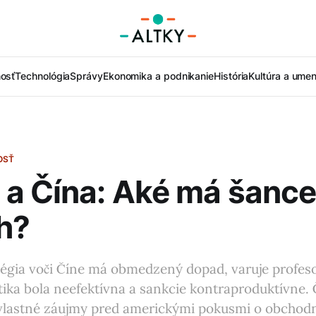
nosť
Technológia
Správy
Ekonomika a podnikanie
História
Kultúra a umen
OSŤ
a Čína: Aké má šance
h?
égia voči Číne má obmedzený dopad, varuje profes
tika bola neefektívna a sankcie kontraproduktívne. 
vlastné záujmy pred americkými pokusmi o obchodn