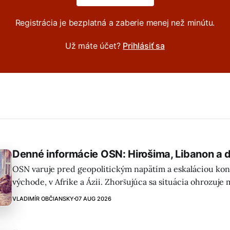
Registrácia je bezplatná a zaberie menej než minútu.
Už máte účet?
Prihlásiť sa
Denné informácie OSN: Hirošima, Libanon a ď
OSN varuje pred geopolitickým napätím a eskaláciou kon
východe, v Afrike a Ázii. Zhoršujúca sa situácia ohrozuje
pomoc a potravinovú bezpečnosť.
VLADIMÍR OBČIANSKY
07 AUG 2026