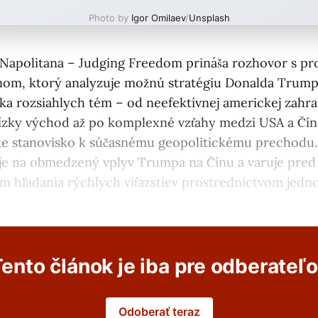
Photo by
Igor Omilaev
/
Unsplash
Napolitana – Judging Freedom prináša rozhovor s p
om, ktorý analyzuje možnú stratégiu Donalda Trumpa
ka rozsiahlych tém – od neefektívnej americkej zahran
lízky východ až po komplexné vzťahy medzi USA a Čí
ke stanovisko k súčasnému geopolitickému prechodu.
je na obmedzený vplyv Trumpa na Čínu a varuje pred
 hľadania rýchlych víťazstiev prostredníctvom jedn
ento článok je iba pre odberateľ
Odoberať teraz