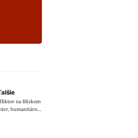
alšie
fliktov na Blízkom
 mier, humanitárnu