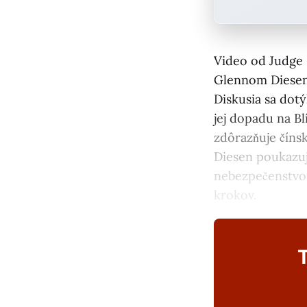
Video od Judge 
Glennom Diesen
Diskusia sa dotý
jej dopadu na B
zdôrazňuje číns
Diesen poukazu
nebezpečenstvom
krokov.
T