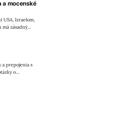
ka a mocenské
i USA, Izraelom,
u má zásadný
 a prepojenia s
tázky o
stí a