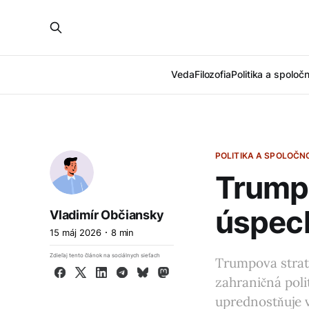
Veda
Filozofia
Politika a spoloč
POLITIKA A SPOLOČN
Trump 
úspec
Vladimír Občiansky
15 máj 2026
8 min
Zdieľaj tento článok na sociálnych sieťach
Trumpova strat
Facebook
X
LinkedIn
Telegram
Bluesky
Mastodon
zahraničná poli
uprednostňuje 