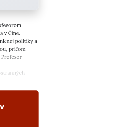
rofesorom
 v Číne.
ičnej politiky a
nou, pričom
 Profesor
ostranných
ov