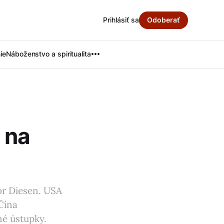
Prihlásiť sa
Odoberať
ie
Náboženstvo a spiritualita
 na
or Diesen. USA
Čína
é ústupky.