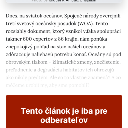
Dnes, na sviatok oceánov, Spojené národy zverejnili
tretí svetový oceánsky posudok (WOA). Tento
rozsiahly dokument, ktorý vznikol vďaka spolupráci
takmer 600 expertov z 86 krajín, nám ponúka
znepokojivý pohľad na stav našich oceánov a
zdôrazňuje naliehavú potrebu konať. Oceány sú pod
obrovským tlakom – klimatické zmeny, znečistenie,
preľudnenie a degradácia habitatov ich ohrozujú
ako nikdy predtým. Ale čo to vlastne znamená? A čo
môžeme urobiť my, aby sme pomohli?
Tento článok je iba pre
odberateľov