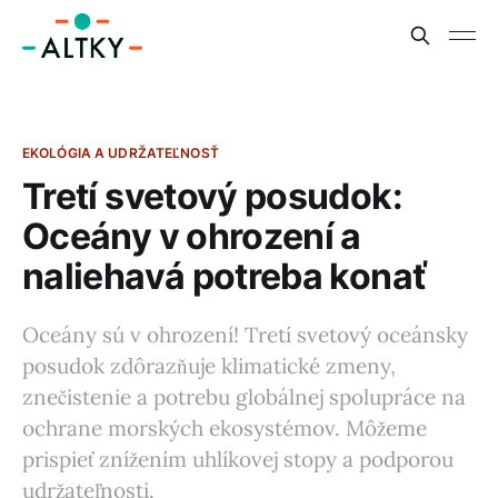
EKOLÓGIA A UDRŽATEĽNOSŤ
Tretí svetový posudok:
Oceány v ohrození a
naliehavá potreba konať
Oceány sú v ohrození! Tretí svetový oceánsky
posudok zdôrazňuje klimatické zmeny,
znečistenie a potrebu globálnej spolupráce na
ochrane morských ekosystémov. Môžeme
prispieť znížením uhlíkovej stopy a podporou
udržateľnosti.