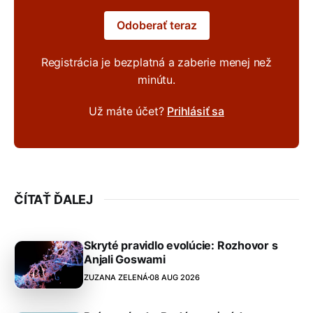
Odoberať teraz
Registrácia je bezplatná a zaberie menej než
minútu.
Už máte účet?
Prihlásiť sa
ČÍTAŤ ĎALEJ
Skryté pravidlo evolúcie: Rozhovor s
Anjali Goswami
ZUZANA ZELENÁ
08 AUG 2026