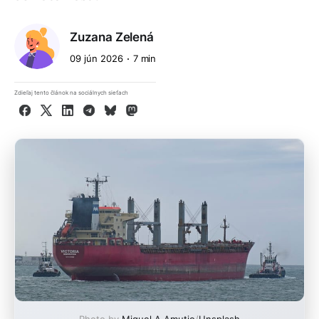
Zuzana Zelená
09 jún 2026
7 min
Zdieľaj tento článok na sociálnych sieťach
Facebook
X
LinkedIn
Telegram
Bluesky
Mastodon
Photo by
Miguel A Amutio
/
Unsplash