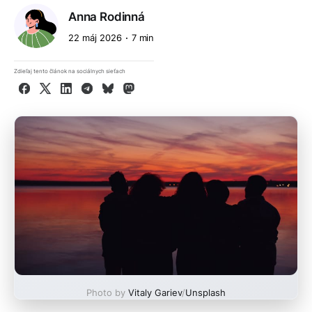
Anna Rodinná
22 máj 2026
7 min
Zdieľaj tento článok na sociálnych sieťach
Facebook
X
LinkedIn
Telegram
Bluesky
Mastodon
Photo by
Vitaly Gariev
/
Unsplash