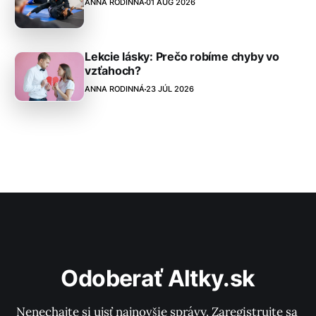
ANNA RODINNÁ
01 AUG 2026
Lekcie lásky: Prečo robíme chyby vo
vzťahoch?
ANNA RODINNÁ
23 JÚL 2026
Odoberať Altky.sk
Nenechajte si ujsť najnovšie správy. Zaregistrujte sa 