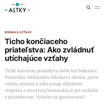
RODINA A VZŤAHY
Ticho končiaceho
priateľstva: Ako zvládnuť
utíchajúce vzťahy
Tiché končenie priateľstva môže byť bolestivé.
Študentka Aleksandra Nikolaeva skúma, prečo
vzťahy utichnú a zdôrazňuje dôležitosť
rešpektu a otvorenej komunikácie pri rozlúčke
s priateľstvom. Vyhnite sa ignorovaniu!