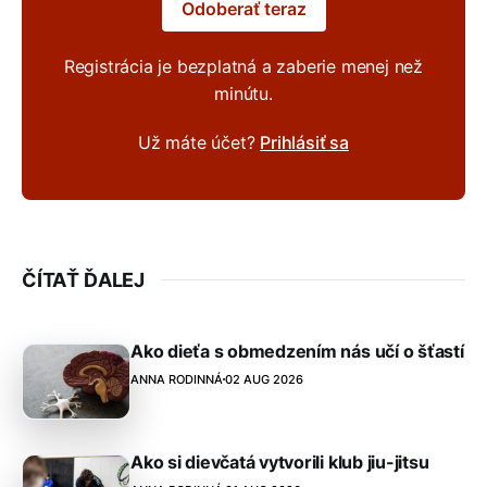
Odoberať teraz
Registrácia je bezplatná a zaberie menej než
minútu.
Už máte účet?
Prihlásiť sa
ČÍTAŤ ĎALEJ
Ako dieťa s obmedzením nás učí o šťastí
ANNA RODINNÁ
02 AUG 2026
Ako si dievčatá vytvorili klub jiu-jitsu