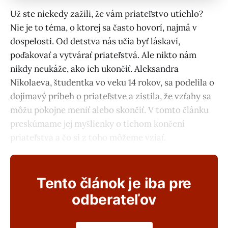
Už ste niekedy zažili, že vám priateľstvo utíchlo?
Nie je to téma, o ktorej sa často hovorí, najmä v
dospelosti. Od detstva nás učia byť láskaví,
poďakovať a vytvárať priateľstvá. Ale nikto nám
nikdy neukáže, ako ich ukončiť. Aleksandra
Nikolaeva, študentka vo veku 14 rokov, sa podelila o
dojímavý príbeh o priateľstve a zistila, že vzťahy sa
môžu pokojne meniť alebo skončiť. V tomto článku
preskúmame jej myšlienky o tichom končení
priateľstva a čo si z toho môžeme vziať.
Tento článok je iba pre
odberateľov