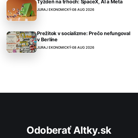
Týždeň na trhoch: SpaceX, AI a Meta
JURAJ EKONOMICKÝ
08 AUG 2026
Prežitok v socializme: Prečo nefungoval
v Berlíne
JURAJ EKONOMICKÝ
08 AUG 2026
Odoberať Altky.sk