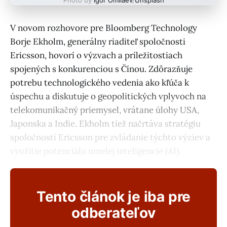
V novom rozhovore pre Bloomberg Technology
Borje Ekholm, generálny riaditeľ spoločnosti
Ericsson, hovorí o výzvach a príležitostiach
spojených s konkurenciou s Čínou. Zdôrazňuje
potrebu technologického vedenia ako kľúča k
úspechu a diskutuje o geopolitických vplyvoch na
telekomunikačný priemysel, vrátane úlohy USA,
Japonska a Indie. Ekholm tiež načrtáva stratégiu
spoločnosti Ericsson pre zvládanie týchto výziev a
využitie potenciálu umelej inteligencie (AI).
Tento článok je iba pre
odberateľov