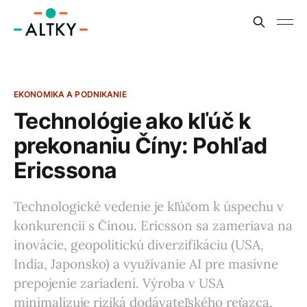
EKONOMIKA A PODNIKANIE
Technológie ako kľúč k
prekonaniu Číny: Pohľad
Ericssona
Technologické vedenie je kľúčom k úspechu v
konkurencii s Čínou. Ericsson sa zameriava na
inovácie, geopolitickú diverzifikáciu (USA,
India, Japonsko) a využívanie AI pre masívne
prepojenie zariadení. Výroba v USA
minimalizuje riziká dodávateľského reťazca.