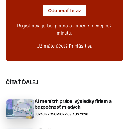
Odoberať teraz
Registrácia je bezplatná a zaberie menej než
minútu.
Už máte účet?
Prihlásiť sa
ČÍTAŤ ĎALEJ
AI mení trh práce: výsledky firiem a
bezpečnosť mladých
JURAJ EKONOMICKÝ
08 AUG 2026