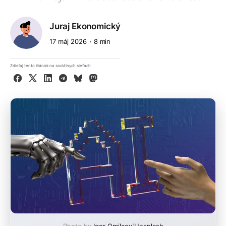
Juraj Ekonomický
17 máj 2026
8 min
Zdieľaj tento článok na sociálnych sieťach
Facebook
X
LinkedIn
Telegram
Bluesky
Mastodon
Photo by
Igor Omilaev
/
Unsplash